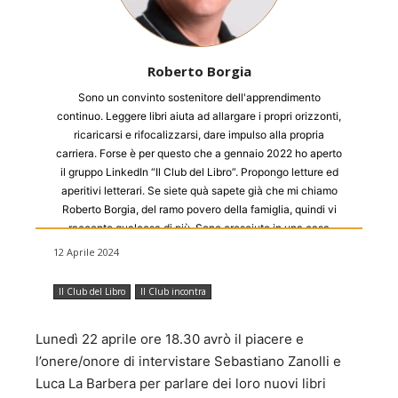
Roberto Borgia
Sono un convinto sostenitore dell'apprendimento
continuo. Leggere libri aiuta ad allargare i propri orizzonti,
ricaricarsi e rifocalizzarsi, dare impulso alla propria
carriera. Forse è per questo che a gennaio 2022 ho aperto
il gruppo LinkedIn “Il Club del Libro”. Propongo letture ed
aperitivi letterari. Se siete quà sapete già che mi chiamo
Roberto Borgia, del ramo povero della famiglia, quindi vi
racconto qualcosa di più. Sono cresciuto in una casa
piena di libri e sarà per questo che adoro le biblioteche ma
12 Aprile 2024
soprattutto le librerie, girare fra gli scaffali e i ripiani pieni
di libri, sfogliarli, respirarli. Sono figlio di due ex camperisti
Il Club del Libro
Il Club incontra
con la passione per i viaggi. Sarà per questo che ho scelto
una professione che mi portasse a girare, incontrare
Lunedì 22 aprile ore 18.30 avrò il piacere e
persone di paesi diversi, conoscerne le tradizioni, la
cultura. La curiosità stimolata dai viaggi e dalle letture ha
l’onere/onore di intervistare Sebastiano Zanolli e
aiutato. L'essere curioso mi porta ad informarmi sulle
Luca La Barbera per parlare dei loro nuovi libri
novità, a trovare strade diverse per fare le cose e a capire,