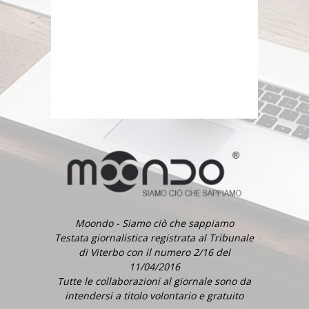
Moondo - Siamo ciò che sappiamo
Testata giornalistica registrata al Tribunale
di Viterbo con il numero 2/16 del
11/04/2016
Tutte le collaborazioni al giornale sono da
intendersi a titolo volontario e gratuito