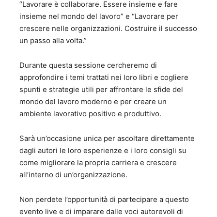
“Lavorare è collaborare. Essere insieme e fare
anche per sommi capi, come funzionano le cose. Fare le
insieme nel mondo del lavoro” e “Lavorare per
cose come le abbiamo sempre fatte non fa per me.
crescere nelle organizzazioni. Costruire il successo
Leggere mi rilassa, mi rende "pieno", mi fa "viaggiare con
la mente". Ho scoperto che il libro è uno strumento
un passo alla volta.”
potentissimo di condivisione, di socialità, e sapere che un
mio commento o una mia recensione faccia sì che un libro
Durante questa sessione cercheremo di
venga letto, ancor più se da una persona che da un po'
approfondire i temi trattati nei loro libri e cogliere
non leggeva, mi da una scarica di felicità (altro che
spunti e strategie utili per affrontare le sfide del
dopamina) che non ha paragoni. Da qualche anno ho poi
sviluppato una passione per il marketing e la
mondo del lavoro moderno e per creare un
comunicazione che mi hanno portato a ricoprire il ruolo di
ambiente lavorativo positivo e produttivo.
responsabile marketing in Maspero Elevatori S.p.A. Faccio
parte della community di WomenX Impact, una community
Sarà un’occasione unica per ascoltare direttamente
veramente inclusiva edinamica, mossa dagli obiettivi, che
dagli autori le loro esperienze e i loro consigli su
condivido, della parità di genere, dell'inclusione, del
women empowerment.
come migliorare la propria carriera e crescere
all’interno di un’organizzazione.
Non perdete l’opportunità di partecipare a questo
evento live e di imparare dalle voci autorevoli di