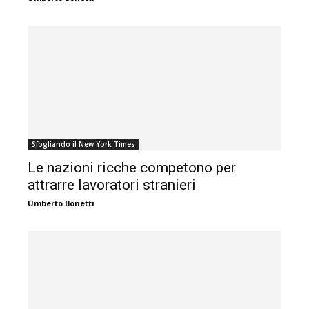
Sfogliando il New York Times
Le nazioni ricche competono per
attrarre lavoratori stranieri
Umberto Bonetti