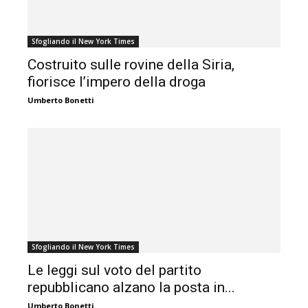
Sfogliando il New York Times
Costruito sulle rovine della Siria,
fiorisce l’impero della droga
Umberto Bonetti
Sfogliando il New York Times
Le leggi sul voto del partito
repubblicano alzano la posta in...
Umberto Bonetti