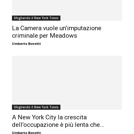
Sfogliando il New York Times
La Camera vuole un’imputazione
criminale per Meadows
Umberto Bonetti
Sfogliando il New York Times
A New York City la crescita
dell’occupazione è più lenta che...
Umberto Bonetti