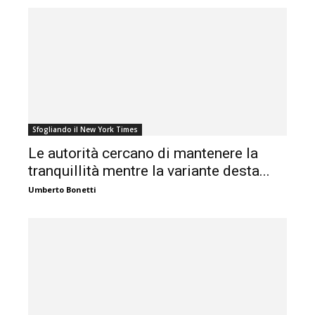
Sfogliando il New York Times
Le autorità cercano di mantenere la
tranquillità mentre la variante desta...
Umberto Bonetti