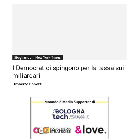
Sfogliando il New York Times
I Democratici spingono per la tassa sui
miliardari
Umberto Bonetti