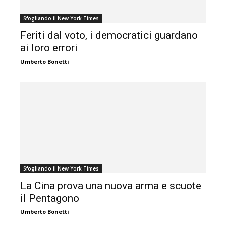
Sfogliando il New York Times
Feriti dal voto, i democratici guardano
ai loro errori
Umberto Bonetti
Sfogliando il New York Times
La Cina prova una nuova arma e scuote
il Pentagono
Umberto Bonetti