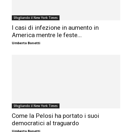
Sfogliando il New York Times
I casi di infezione in aumento in
America mentre le feste...
Umberto Bonetti
Sfogliando il New York Times
Come la Pelosi ha portato i suoi
democratici al traguardo
Umberto Bonetti