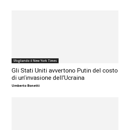
Sfogliando il New York Times
Gli Stati Uniti avvertono Putin del costo
di un’invasione dell’Ucraina
Umberto Bonetti