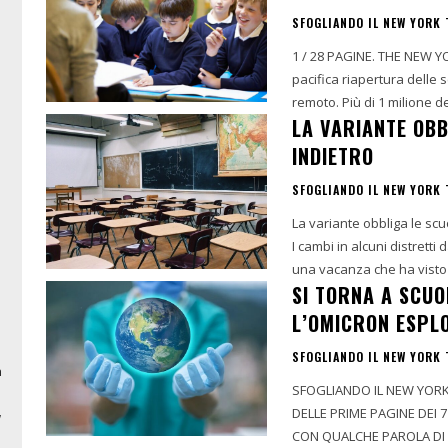
SFOGLIANDO IL NEW YORK 
1 / 28 PAGINE. THE NEW YO
pacifica riapertura delle 
remoto. Più di 1 milione dei
LA VARIANTE OBB
INDIETRO
SFOGLIANDO IL NEW YORK 
La variante obbliga le scu
I cambi in alcuni distrett
una vacanza che ha visto i
SI TORNA A SCUO
L’OMICRON ESPL
SFOGLIANDO IL NEW YORK 
n
SFOGLIANDO IL NEW YORK 
DELLE PRIME PAGINE DEI 7
w
CON QUALCHE PAROLA DI S