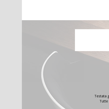
Testata g
Tutte 