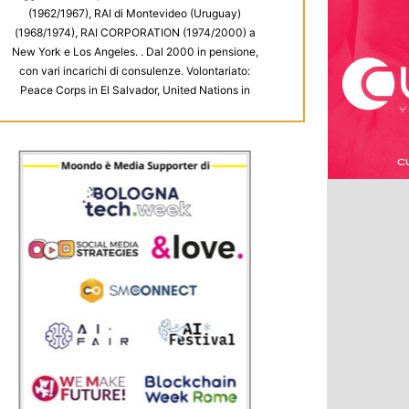
(1962/1967), RAI di Montevideo (Uruguay)
(1968/1974), RAI CORPORATION (1974/2000) a
New York e Los Angeles. . Dal 2000 in pensione,
con vari incarichi di consulenze. Volontariato:
Peace Corps in El Salvador, United Nations in
Sudan, Unesco in Afghanistan, Unione Europea in
Bangladesh. A New York: Metropolitan Museum,
Meals on Wheels (distribuzione pasti).