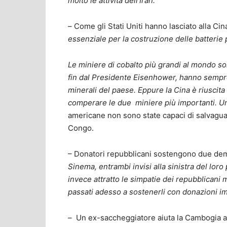
molto le attività dell’Iran.
–
Come gli Stati Uniti hanno lasciato alla Cin
essenziale per la costruzione delle batterie 
Le miniere di cobalto più grandi al mondo so
fin dal Presidente Eisenhower, hanno sempre 
minerali del paese. Eppure la Cina è riuscit
comperare le due miniere più importanti. Un t
americane non sono state capaci di salvaguar
Congo.
– Donatori repubblicani sostengono due dem
Sinema, entrambi invisi alla sinistra del loro 
invece attratto le simpatie dei repubblicani m
passati adesso a sostenerli con donazioni im
–
Un ex-saccheggiatore aiuta la Cambogia a 