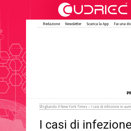
Redazione
Newsletter
Scarica la App
Fai una d
P
Sfogliando il New York Times
I casi di infezione in au
I casi di infezio