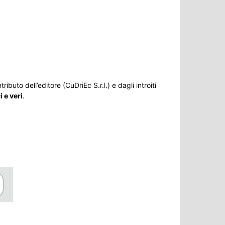
ributo dell’editore (CuDriEc S.r.l.) e dagli introiti
 e veri
.