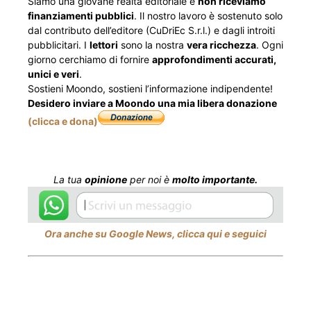
Siamo una giovane realtà editoriale e
non riceviamo
finanziamenti pubblici
. Il nostro lavoro è sostenuto solo
dal contributo dell’editore (CuDriEc S.r.l.) e dagli introiti
pubblicitari. I
lettori
sono la nostra
vera ricchezza
. Ogni
giorno cerchiamo di fornire
approfondimenti accurati,
unici e veri
.
Sostieni Moondo, sostieni l’informazione indipendente!
Desidero inviare a Moondo una mia libera donazione
(clicca e dona)
La tua
opinione
per noi è
molto importante.
Ora anche su Google News, clicca qui e seguici