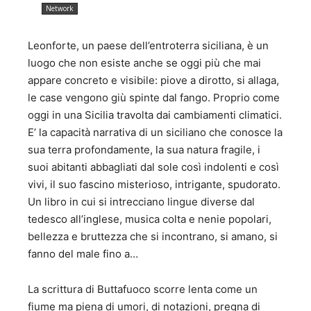
editor per fiction e film. Alla fine degli anni ’90 ha scelto di
Network
cambiare vita dedicandosi all’agricoltura e fondando
l’azienda agricola L’Olivaia, specializzata nella
Leonforte, un paese dell’entroterra siciliana, è un
coltivazione e produzione di olio extra vergine. Dal 2000
dirige l’impresa olearia Frantoio Tuscus, di proprietà della
luogo che non esiste anche se oggi più che mai
famiglia e insieme al marito, Giampaolo Sodano, ha scritto
appare concreto e visibile: piove a dirotto, si allaga,
La guida dei frantoi artigiani e Fuga dalla città, oltre a vari
le case vengono giù spinte dal fango. Proprio come
saggi sull’olio. È assaggiatrice iscritto all’albo nazionale
oggi in una Sicilia travolta dai cambiamenti climatici.
degli esperti di olio d’oliva e membro del panel test della
E’ la capacità narrativa di un siciliano che conosce la
Camera di Commercio di Viterbo.
sua terra profondamente, la sua natura fragile, i
suoi abitanti abbagliati dal sole così indolenti e così
vivi, il suo fascino misterioso, intrigante, spudorato.
Un libro in cui si intrecciano lingue diverse dal
tedesco all’inglese, musica colta e nenie popolari,
bellezza e bruttezza che si incontrano, si amano, si
fanno del male fino a…
La scrittura di Buttafuoco scorre lenta come un
fiume ma piena di umori, di notazioni, pregna di