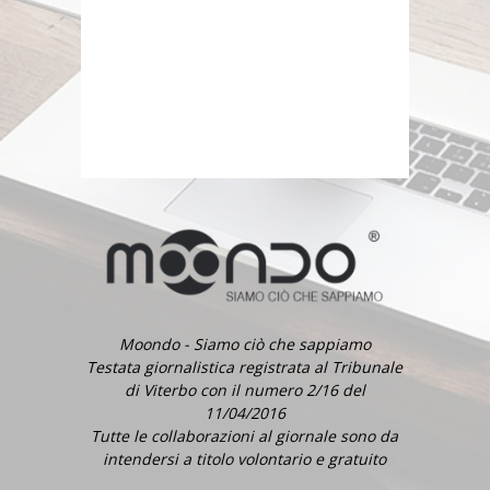
Moondo - Siamo ciò che sappiamo
Testata giornalistica registrata al Tribunale
di Viterbo con il numero 2/16 del
11/04/2016
Tutte le collaborazioni al giornale sono da
intendersi a titolo volontario e gratuito