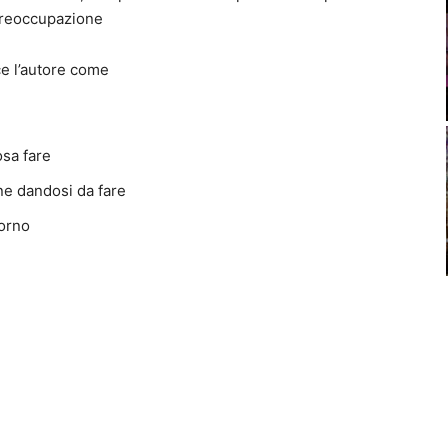
 preoccupazione
e l’autore come
osa fare
e dandosi da fare
iorno