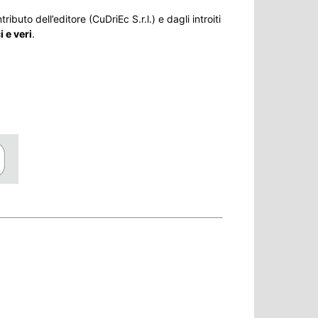
ributo dell’editore (CuDriEc S.r.l.) e dagli introiti
 e veri
.