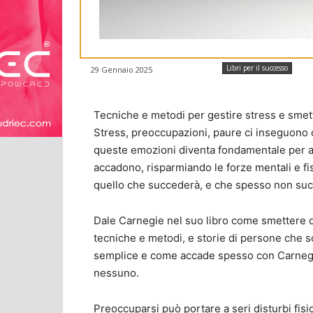
Libri per il successo
29 Gennaio 2025
Tecniche e metodi per gestire stress e smet
Stress, preoccupazioni, paure ci inseguono o
queste emozioni diventa fondamentale per aff
accadono, risparmiando le forze mentali e fi
quello che succederà, e che spesso non su
Dale Carnegie nel suo libro come smettere di 
tecniche e metodi, e storie di persone che 
semplice e come accade spesso con Carnegi
nessuno.
Preoccuparsi può portare a seri disturbi fis