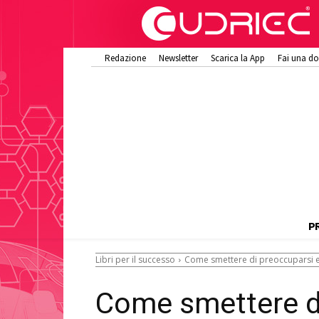
Redazione
Newsletter
Scarica la App
Fai una d
P
Libri per il successo
Come smettere di preoccuparsi e 
Come smettere di 