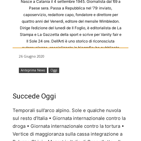
Nasce a Catania il 4 settembre 1945. Giornalista dal ’69 a
Paese sera. Passa a Repubblica nel ’79: inviato,
caposervizio, redattore capo, fondatore e direttore per
quattro anni del Venerdì, editore del mensile Wimbledon.
Dirige l’edizione del lunedì de Il Foglio, è editorialista de La
Stampa e La Gazzetta della sport e scrive per Vanity fair e
Il Sole 24 ore. Dell’Arti è uno storico di riconosciuta
autorevolezza, specializzato in biografie; ha pubblicato
(fra gli altri) L’uomo di fiducia (1999), Il giorno prima del
26 Giugno 2020
Sessantotto (2008) e l’opera enciclopedica Catalogo dei
viventi - 7247 italiani notevoli (2008, riedizione de
Anteprima News
Oggi
Catalogo dei viventi - 5062 italiani notevoli, 2006). Tra gli
ultimi libri si ricordano: Cavour - Vita dell’uomo che fece
l’Italia (2011); Francesco. Non abbiate paura delle
tenerezza (2013); I nuovi venuti (2014); Moravia. Sono
Succede Oggi
vivo, sono morto (2015); Bibbia pagana (2016).
Temporali sull’arco alpino. Sole e qualche nuvola
sul resto d’Italia • Giornata internazionale contro la
droga • Giornata internazionale contro la tortura •
Vertice di maggioranza sulla cassa integrazione a