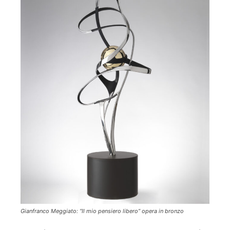
Gianfranco Meggiato: “Il mio pensiero libero” opera in bronzo