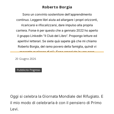
Roberto Borgia
Sono un convinto sostenitore dell'apprendimento
continuo. Leggere libri aiuta ad allargare i propri orizzonti,
ricaricarsi e rifocalizzarsi, dare impulso alla propria
carriera. Forse è per questo che a gennaio 2022 ho aperto
il gruppo LinkedIn “Il Club del Libro”. Propongo letture ed
aperitivi letterari. Se siete quà sapete già che mi chiamo
Roberto Borgia, del ramo povero della famiglia, quindi vi
racconto qualcosa di più. Sono cresciuto in una casa
piena di libri e sarà per questo che adoro le biblioteche ma
20 Giugno 2026
soprattutto le librerie, girare fra gli scaffali e i ripiani pieni
di libri, sfogliarli, respirarli. Sono figlio di due ex camperisti
Pubblicità Progresso
con la passione per i viaggi. Sarà per questo che ho scelto
una professione che mi portasse a girare, incontrare
persone di paesi diversi, conoscerne le tradizioni, la
cultura. La curiosità stimolata dai viaggi e dalle letture ha
aiutato. L'essere curioso mi porta ad informarmi sulle
Oggi si celebra la Giornata Mondiale del Rifugiato. E
novità, a trovare strade diverse per fare le cose e a capire,
il mio modo di celebrarla è con il pensiero di Primo
anche per sommi capi, come funzionano le cose. Fare le
Levi.
cose come le abbiamo sempre fatte non fa per me.