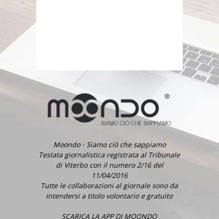
Moondo - Siamo ciò che sappiamo
Testata giornalistica registrata al Tribunale
di Viterbo con il numero 2/16 del
11/04/2016
Tutte le collaborazioni al giornale sono da
intendersi a titolo volontario e gratuito
SCARICA LA APP DI MOONDO