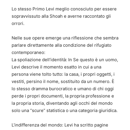
Leggere mi rilassa, mi rende "pieno", mi fa "viaggiare con
la mente". Ho scoperto che il libro è uno strumento
Lo stesso Primo Levi meglio conosciuto per essere
potentissimo di condivisione, di socialità, e sapere che un
sopravvissuto alla Shoah e averne raccontato gli
mio commento o una mia recensione faccia sì che un libro
orrori.
venga letto, ancor più se da una persona che da un po'
non leggeva, mi da una scarica di felicità (altro che
​Nelle sue opere emerge una riflessione che sembra
dopamina) che non ha paragoni. Da qualche anno ho poi
parlare direttamente alla condizione del rifugiato
sviluppato una passione per il marketing e la
comunicazione che mi hanno portato a ricoprire il ruolo di
contemporaneo:
responsabile marketing in Maspero Elevatori S.p.A. Faccio
​La spoliazione dell’identità: In Se questo è un uomo,
parte della community di WomenX Impact, una community
Levi descrive il momento esatto in cui a una
veramente inclusiva edinamica, mossa dagli obiettivi, che
persona viene tolto tutto: la casa, i propri oggetti, i
condivido, della parità di genere, dell'inclusione, del
vestiti, persino il nome, sostituito da un numero. È
women empowerment.
lo stesso dramma burocratico e umano di chi oggi
perde i propri documenti, la propria professione e
la propria storia, diventando agli occhi del mondo
solo una “scure” statistica o una categoria giuridica.
​L’indifferenza del mondo: Levi ha scritto pagine