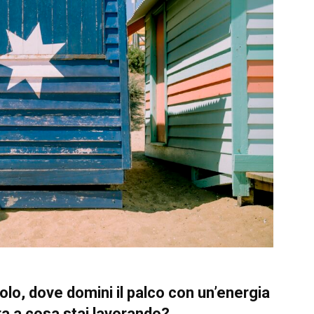
colo, dove domini il palco con un’energia
a a cosa stai lavorando?