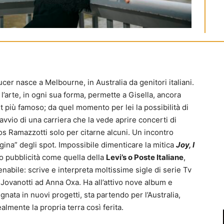
cer nasce a Melbourne, in Australia da genitori italiani.
’arte, in ogni sua forma, permette a Gisella, ancora
nt più famoso; da quel momento per lei la possibilità di
avvio di una carriera che la vede aprire concerti di
ros Ramazzotti solo per citarne alcuni. Un incontro
“regina” degli spot. Impossibile dimenticare la mitica
Joy, I
 o pubblicità come quella della
Levi’s o Poste Italiane
,
renabile: scrive e interpreta moltissime sigle di serie Tv
a Jovanotti ad Anna Oxa. Ha all’attivo nove album e
nata in nuovi progetti, sta partendo per l’Australia,
almente la propria terra così ferita.