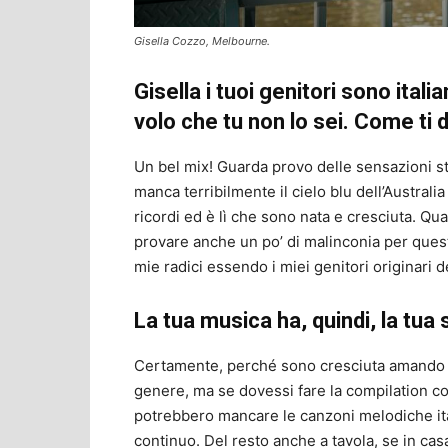
Gisella Cozzo, Melbourne.
Gisella i tuoi genitori sono itali
volo che tu non lo sei. Come ti d
Un bel mix! Guarda provo delle sensazioni st
manca terribilmente il cielo blu dell’Australia
ricordi ed è lì che sono nata e cresciuta. Qu
provare anche un po’ di malinconia per quest
mie radici essendo i miei genitori originari de
La tua musica ha, quindi, la tu
Certamente, perché sono cresciuta amando tut
genere, ma se dovessi fare la compilation co
potrebbero mancare le canzoni melodiche ita
continuo. Del resto anche a tavola, se in ca