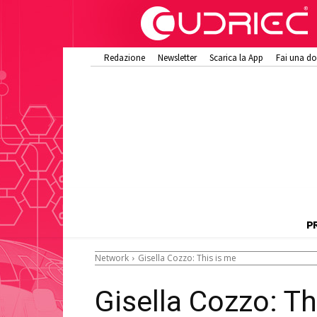
Redazione
Newsletter
Scarica la App
Fai una d
P
Network
Gisella Cozzo: This is me
Gisella Cozzo: Th