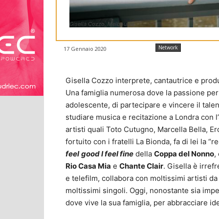
Gisella Cozzo, Melbourne.
Network
17 Gennaio 2020
Gisella Cozzo interprete, cantautrice e produ
Una famiglia numerosa dove la passione per l
adolescente, di partecipare e vincere il tale
studiare musica e recitazione a Londra con l’
artisti quali Toto Cutugno, Marcella Bella, E
fortuito con i fratelli La Bionda, fa di lei la 
feel
good I feel fine
della
Coppa del Nonno
,
Rio Casa Mia
e
Chante Clair
. Gisella è irref
e telefilm, collabora con moltissimi artisti d
moltissimi singoli. Oggi, nonostante sia impeg
dove vive la sua famiglia, per abbracciare ide