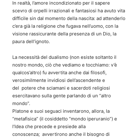
dell’Ente Autonomo “La Biennale di Venezia” per due
In realtà, l’amore incondizionato per il sapere
mandati consecutivi. 2 – Incarichi direttivi in Gabinetti
scevro di orpelli irrazionali e fantasiosi ha avuto vita
Ministeriali: a) Vice Presidenza del Consiglio dei Ministri
difficile sin dal momento della nascita: ad attenderlo
dal 1970 al 1973 (Vice Capo di Gabinetto). b) Ministero dei
c’era già la religione che fugava nell’uomo, con la
lavori pubblici dal 1973 al 1975 (Capo dell’Ufficio
visione rassicurante della presenza di un Dio, la
Legislativo). c) Ministero della difesa dal 1979 al 1983
paura dell’ignoto.
(Consigliere Giuridico del Ministro). d) Ministero per il
turismo e lo spettacolo dal 1983 al 1985 (Capo di
Gabinetto). e) Ministero dell’ambiente dal 1986 al 1987
La necessità del dualismo (non esiste soltanto il
(Capo di Gabinetto) f) Ministero delle aree urbane dal 1987
nostro mondo, ciò che vediamo e tocchiamo: v’è
al 1993 (Capo di Gabinetto). 3 – Attività svolte in organismi
qualcos’altro) fu avvertita anche dai filosofi,
internazionali e altri organismi interni: a) Membro del
verosimilmente invidiosi dell’ascendente e
Comitato per i Pubblici Appalti della allora CEE a Bruxelles
dal 1973 al 1975. b) Membro del Comitato Giuridico
del potere che sciamani e sacerdoti religiosi
dell’Organizzazione Internazionale dell’Aviazione Civile
esercitavano sulla gente parlando di un “altro
(ICAO-OACI) a Montreal dal 1983 al 1985. c) Membro del
mondo”.
Comitato per gli Affari Urbani dell’OCSE a Parigi dal 1987
Platone e suoi seguaci inventarono, allora, la
al 1993. d) Membro della delegazione della Cassa per il
“metafisica” (il cosiddetto “mondo iperuranio”) e
Mezzogiorno dal 1973 al 1975. e) Membro del Consiglio
Superiore delle Forze Armate dal 1981 al 2002. f) Membro
l’Idea che precede e presiede alla
del Consiglio di Amministrazione dei Monopoli di Stato. g)
conoscenza; avvertirono anche il bisogno di