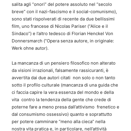
salita agli “onori” del potere assoluto nel “secolo
proposte di buon governo” - Marsilio Editore - 1992; 2.
“L’irresistibile vento dell’ovest” - Menzione speciale al
breve” con il nazi-fascismo e il social-comunismo),
Premio Internazionale di saggistica “Salvatore Valitutti”;
sono stati rispolverati di recente da due bellissimi
Minerva Editrice - 2001; 3. “Recondite armonie di riforme
film, uno francese di Nicolas Pariser (“Alice e il
diverse” - Premio Presidente Provincia Salerno al premio
Sindaco”) e l’altro tedesco di Florian Henckel Von
internazionale di saggistica “Salvatore Valitutti” - Maggioli
Donnersmarch (“Opera senza autore, in originale:
Editore - 2004; 4. “Le utopie possibili. Bel Paese e Buon
Governo” - Premio alla carriera al Premio internazionale di
Werk ohne autor).
saggistica “Salvatore Valitutti” 2005 - Maggioli Editore -
2005; 5. “Le probabilità ragionevoli” - 2006; 6. “La
La mancanza di un pensiero filosofico non alterato
passione della ragione” - Avagliano Editore - 2008; 7.
da visioni irrazionali, falsamente rassicuranti, è
“Dall’impegno al distacco” - Avagliano Editore - 2007; 8.
avvertita dai due autori citati non solo o non tanto
“Casta Italia” - Avagliano Editore - 2009; 9. “Nessun
dorma” - Avagliano Editore - 2010; 10. “Le luci spente
sotto il profilo culturale (mancanza di una guida che
dell’illuminismo” - Avagliano Editore - 2010; 11. “La forza e
ci faccia capire la vera essenza del mondo e della
la frode” –Avagliano Editore 2012 12. “Il dispotismo
vita contro la tendenza della gente che crede di
indulgente” – Avagliano Editore - 2013 13. “EUROCRASH –
poterne fare a meno presa dall’attivismo frenetico e
Cinquanta ipotesi d’incerto futuro” – Curcio Editore 2014
dal consumismo ossessivo) quanto e soprattutto
14. “Debole di costituzione” – Editore Mondadori 2014 15.
“Europa mia, benché il parlar sia indarno” Avagliano
per potere camminare “meno alla cieca” nella
Editore, 2017 16. " Il decennio nero degli Italiani – Dal
nostra vita pratica e, in particolare, nell’attività