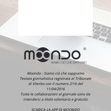
Moondo - Siamo ciò che sappiamo
Testata giornalistica registrata al Tribunale
di Viterbo con il numero 2/16 del
11/04/2016
Tutte le collaborazioni al giornale sono da
intendersi a titolo volontario e gratuito
SCARICA LA APP DI MOONDO