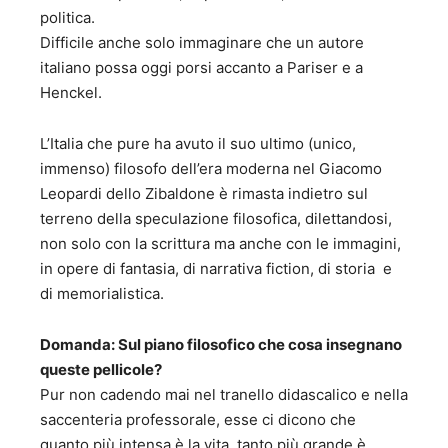
Porcellum al Rosatellum – Avagliano 2018 17. "Elogio del
politica.
pensiero libero – Genesi Editrice 2019 B) SAGGI
Difficile anche solo immaginare che un autore
CINEMATOGRAFICI 18. “Il bello nel cinema” - Saggi di
italiano possa oggi porsi accanto a Pariser e a
estetica cinematografica - Seam Editrice - 2000; 19. “Il
Henckel.
Leone e gli Oscar” - Saggi di estetica cinematografica -
Eagle Pictures editrice - 2001; 20, “Fermo immagine” -
Saggi di estetica cinematografica- Premio al Festival
L’Italia che pure ha avuto il suo ultimo (unico,
Cinematografico di Salerno - Minerva editrice - 2001; 21.
immenso) filosofo dell’era moderna nel Giacomo
“Il cinema tra irrisione e riflessione” – critiche
Leopardi dello Zibaldone è rimasta indietro sul
cinematografiche -Avagliano Editore, 2011. 22. “Voce fuori
terreno della speculazione filosofica, dilettandosi,
campo” – critiche cinematografiche – Avagliano Editore
2014. 23. “L’Orso e la Palma” – Istituto culturale del
non solo con la scrittura ma anche con le immagini,
Mezzogiorno. 217 24. “50 film da rivedere” – Istituto
in opere di fantasia, di narrativa fiction, di storia e
Culturale del Mezzogiorno - 2018 25. "Federico Fellini-
di memorialistica.
realista e visionario – Ist.Cult.Mezzogiorno 2019 C)
NARRATIVA E POESIA 26. “Un gioco malandrino di finestre
Domanda: Sul piano filosofico che cosa insegnano
e balconi” - Romanzo - Premio Speciale Grinzane Cavour
Cesare Pavese - Avagliano Editore - 2006; 27. “Il Chiodo
queste pellicole?
nella sabbia” - Romanzo – Menzione speciale al Premio
Pur non cadendo mai nel tranello didascalico e nella
Roma - Avagliano Editore - 2008; 28. “La baia del dubbio”
saccenteria professorale, esse ci dicono che
- Romanzo – Premio per la narrativa del Centro di
quanto più intensa è la vita, tanto più grande è