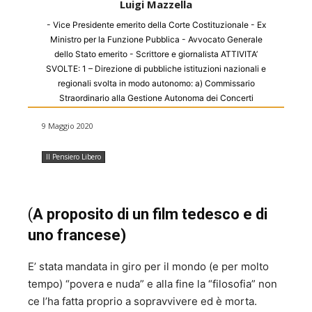
Luigi Mazzella
- Vice Presidente emerito della Corte Costituzionale - Ex
Ministro per la Funzione Pubblica - Avvocato Generale
dello Stato emerito - Scrittore e giornalista ATTIVITA’
SVOLTE: 1 – Direzione di pubbliche istituzioni nazionali e
regionali svolta in modo autonomo: a) Commissario
Straordinario alla Gestione Autonoma dei Concerti
dell’Accademia Nazionale di Santa Cecilia dal 1974 al
9 Maggio 2020
1978 (nominato dal Ministro dello Spettacolo On. Adolfo
SARTI). b) Commissario Governativo dell’Accademia
Nazionale d’Arte drammatica “Silvio d’Amico” dal 1979 al
Il Pensiero Libero
1986 (nominato dal Ministro della Pubblica Istruzione Sen.
Giovanni SPADOLINI). c) Commissario Straordinario
dell’IDISU (poi ADISU) Università di Tor Vergata di Roma,
(
A proposito di un film tedesco e di
dal 1993 al 1997, nominato dalla Regione Lazio. d) Vice
Presidente del Consiglio di Amministrazione della Banca
uno francese)
Nazionale del Lavoro – Sezione Autonoma di Credito
Cinematografico (SACC) dal 1984 al 1990. e) Vice
E’ stata mandata in giro per il mondo (e per molto
Presidente del Consiglio Direttivo dell’Accademia
tempo) “povera e nuda” e alla fine la “filosofia” non
Filarmonica Romana, plurisecolare istituzione musicale di
ce l’ha fatta proprio a sopravvivere ed è morta.
rilevanza nazionale. f) Membro del Consiglio Direttivo