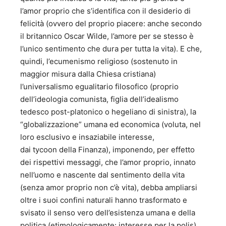
psicologia Salvatore Valitutti di Salerno - Avagliano
l’amor proprio che s’identifica con il desiderio di
Editore - 2009; 29. “La verità dietro l’angolo – Romanzo –
Premio speciale Capri 2011 - Avagliano Editore - 2011 30.
felicità (ovvero del proprio piacere: anche secondo
“I pazzi e le smorfie” – Versi e Aforismi – 3 Edizione -
il britannico Oscar Wilde, l’amore per se stesso è
Genesi Editrice 2011 31. “La Grimpeuse – Confessioni di
l’unico sentimento che dura per tutta la vita). E che,
una rampante” – Genesi editrice - 2013 32. “Grigio senza
quindi, l’ecumenismo religioso (sostenuto in
sfumature” – Romanzo – Avagliano Editore 2014 33. “ In
maggior misura dalla Chiesa cristiana)
fuga dall’intimità” – Romanzo – Avagliano Editore 2015. 34.
“Canzoniere satirico” – Versi e Aforismi – Genesi Editrice
l’universalismo egualitario filosofico (proprio
2015. 35. “Vissi d’arte” – Romanzo – Avagliano Editore
dell’ideologia comunista, figlia dell’idealismo
2018 36. “Fake-off” – Romanzo – Avagliano Editore 2919
tedesco post-platonico o hegeliano di sinistra), la
37. “Tutti promossi a fine-anno” 38. “L’albero
“globalizzazione” umana ed economica (voluta, nel
dell’ignoranza” Romanzo (in prep.)
loro esclusivo e insaziabile interesse,
dai tycoon della Finanza), imponendo, per effetto
dei rispettivi messaggi, che l’amor proprio, innato
nell’uomo e nascente dal sentimento della vita
(senza amor proprio non c’è vita), debba ampliarsi
oltre i suoi confini naturali hanno trasformato e
svisato il senso vero dell’esistenza umana e della
politica (etimologicamente: interesse per la polis).