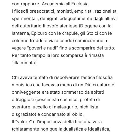
Giudice della Commissione Tributaria Centrale dal 1992 al
contrapporre l’Accademia all’Ecclesia.
2002. 4 – Attività ulteriori: a) Presidente o Membro di
I filosofi presocratici, monisti, empiristi, razionalisti
Commissioni di studio istituite dalla Pubblica
sperimentali, denigrati adeguatamente dagli allievi
Amministrazione (Commissione Giannini per il riordino
delle forze armate, Commissione per la rilocalizzazione
dell’autoritario filosofo ateniese (Diogene con la
dei Ministeri in Roma Capitale ed altre). b) Presidente o
lanterna, Epicuro con le crapule, gli Stoici con le
Membro di commissioni di esame (Avvocatura dello Stato,
colonne fredde e via dicendo) cominciarono a
INPS ed altre). c) Autore di saggi ed articoli su riviste
vagare “poveri e nudi” fino a scomparire del tutto.
giuridiche (Rassegna dell’Avvocatura dello Stato e
Per tanto tempo la loro scomparsa è rimasta
numerose altre) e su riviste di studi politici e di cultura
(“Specchio Economico”, “Politica e Mezzogiorno”
“illacrimata”.
“Minerva” ed altre). d) E’ iscritto all’albo dei giornalisti
pubblicisti (Ordine interregionale del Lazio e del Molise)
Chi aveva tentato di rispolverare l’antica filosofia
dal 1992. 5 – Onorificenze: a) Cavaliere di Gran Croce –
monistica che faceva a meno di un Dio creatore e
Ordine al Merito della Repubblica Italiana – data di
onniveggente era stato sommerso da epiteti
conferimento 28 gennaio 2002 b) Cavaliere di Gran Croce
oltraggiosi (pessimista cosmico, profeta di
al Merito dell’Ordine Sovrano Militare di Malta c)
Accademico dell’Accademia Filarmonica Romana. d)
sventure, uccello di malaugurio, nichilista
Salernitano illustre – Camera di Commercio di Salerno e)
disgraziato) e condannato all’oblio.
Cittadino Onorario di Eboli - Amministrazione Comunale f)
Il “valore” e l’importanza della filosofia vera
Insignito del Premio Capalbio “per lo stile nel Governo” 6 –
(chiaramente non quella dualistica e idealistica,
Autore di libri: A) SAGGI SOCIO-POLITICI 1. "Cinquanta