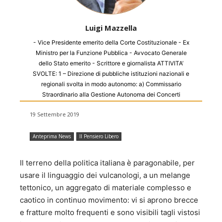
Luigi Mazzella
- Vice Presidente emerito della Corte Costituzionale - Ex
Ministro per la Funzione Pubblica - Avvocato Generale
dello Stato emerito - Scrittore e giornalista ATTIVITA’
SVOLTE: 1 – Direzione di pubbliche istituzioni nazionali e
regionali svolta in modo autonomo: a) Commissario
Straordinario alla Gestione Autonoma dei Concerti
dell’Accademia Nazionale di Santa Cecilia dal 1974 al
19 Settembre 2019
1978 (nominato dal Ministro dello Spettacolo On. Adolfo
SARTI). b) Commissario Governativo dell’Accademia
Nazionale d’Arte drammatica “Silvio d’Amico” dal 1979 al
Anteprima News
Il Pensiero Libero
1986 (nominato dal Ministro della Pubblica Istruzione Sen.
Giovanni SPADOLINI). c) Commissario Straordinario
Il terreno della politica italiana è paragonabile, per
dell’IDISU (poi ADISU) Università di Tor Vergata di Roma,
usare il linguaggio dei vulcanologi, a un melange
dal 1993 al 1997, nominato dalla Regione Lazio. d) Vice
tettonico, un aggregato di materiale complesso e
Presidente del Consiglio di Amministrazione della Banca
Nazionale del Lavoro – Sezione Autonoma di Credito
caotico in continuo movimento: vi si aprono brecce
Cinematografico (SACC) dal 1984 al 1990. e) Vice
e fratture molto frequenti e sono visibili tagli vistosi
Presidente del Consiglio Direttivo dell’Accademia