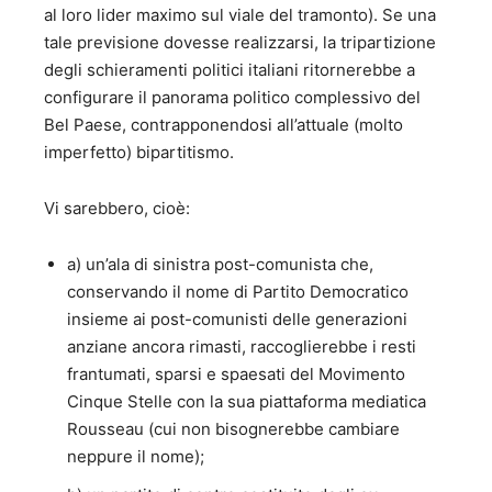
Cittadino Onorario di Eboli - Amministrazione Comunale f)
al loro lider maximo sul viale del tramonto). Se una
Insignito del Premio Capalbio “per lo stile nel Governo” 6 –
tale previsione dovesse realizzarsi, la tripartizione
Autore di libri: A) SAGGI SOCIO-POLITICI 1. "Cinquanta
degli schieramenti politici italiani ritornerebbe a
proposte di buon governo” - Marsilio Editore - 1992; 2.
“L’irresistibile vento dell’ovest” - Menzione speciale al
configurare il panorama politico complessivo del
Premio Internazionale di saggistica “Salvatore Valitutti”;
Bel Paese, contrapponendosi all’attuale (molto
Minerva Editrice - 2001; 3. “Recondite armonie di riforme
imperfetto) bipartitismo.
diverse” - Premio Presidente Provincia Salerno al premio
internazionale di saggistica “Salvatore Valitutti” - Maggioli
Vi sarebbero, cioè:
Editore - 2004; 4. “Le utopie possibili. Bel Paese e Buon
Governo” - Premio alla carriera al Premio internazionale di
saggistica “Salvatore Valitutti” 2005 - Maggioli Editore -
a) un’ala di sinistra post-comunista che,
2005; 5. “Le probabilità ragionevoli” - 2006; 6. “La
conservando il nome di Partito Democratico
passione della ragione” - Avagliano Editore - 2008; 7.
insieme ai post-comunisti delle generazioni
“Dall’impegno al distacco” - Avagliano Editore - 2007; 8.
anziane ancora rimasti, raccoglierebbe i resti
“Casta Italia” - Avagliano Editore - 2009; 9. “Nessun
dorma” - Avagliano Editore - 2010; 10. “Le luci spente
frantumati, sparsi e spaesati del Movimento
dell’illuminismo” - Avagliano Editore - 2010; 11. “La forza e
Cinque Stelle con la sua piattaforma mediatica
la frode” –Avagliano Editore 2012 12. “Il dispotismo
Rousseau (cui non bisognerebbe cambiare
indulgente” – Avagliano Editore - 2013 13. “EUROCRASH –
neppure il nome);
Cinquanta ipotesi d’incerto futuro” – Curcio Editore 2014
14. “Debole di costituzione” – Editore Mondadori 2014 15.