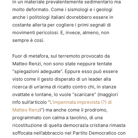
in un materiale prevalentemente sedimentario ma
Filarmonica Romana, plurisecolare istituzione musicale di
molto deformato. Come i sismologi e i geologi
rilevanza nazionale. f) Membro del Consiglio Direttivo
anche i politologi italiani dovrebbero essere in
dell’Ente Autonomo “La Biennale di Venezia” per due
mandati consecutivi. 2 – Incarichi direttivi in Gabinetti
costante allerta per cogliere i primi segnali di
Ministeriali: a) Vice Presidenza del Consiglio dei Ministri
movimenti pericolosi. E, invece, almeno, non
dal 1970 al 1973 (Vice Capo di Gabinetto). b) Ministero dei
sempre è così.
lavori pubblici dal 1973 al 1975 (Capo dell’Ufficio
Legislativo). c) Ministero della difesa dal 1979 al 1983
Fuor di metafora, sul terremoto provocato da
(Consigliere Giuridico del Ministro). d) Ministero per il
turismo e lo spettacolo dal 1983 al 1985 (Capo di
Matteo Renzi, non sono state neppure tentate
Gabinetto). e) Ministero dell’ambiente dal 1986 al 1987
“spiegazioni adeguate”. Eppure esso può essere
(Capo di Gabinetto) f) Ministero delle aree urbane dal 1987
visto come il gesto disperato di un leader alla
al 1993 (Capo di Gabinetto). 3 – Attività svolte in organismi
ricerca di un’arma di ricatto contro chi, in stanze
internazionali e altri organismi interni: a) Membro del
ovattate e lontane, lo vuole “scaricare” (maggiori
Comitato per i Pubblici Appalti della allora CEE a Bruxelles
info sull’articolo “
L’impennata imprevista (?) di
dal 1973 al 1975. b) Membro del Comitato Giuridico
dell’Organizzazione Internazionale dell’Aviazione Civile
Matteo Renz
i”) ma anche come il prodromo,
(ICAO-OACI) a Montreal dal 1983 al 1985. c) Membro del
programmato con calma a tavolino, di una
Comitato per gli Affari Urbani dell’OCSE a Parigi dal 1987
ricostituzione di quella democrazia cristiana rimasta
al 1993. d) Membro della delegazione della Cassa per il
soffocata nell’abbraccio nel Partito Democratico con
Mezzogiorno dal 1973 al 1975. e) Membro del Consiglio