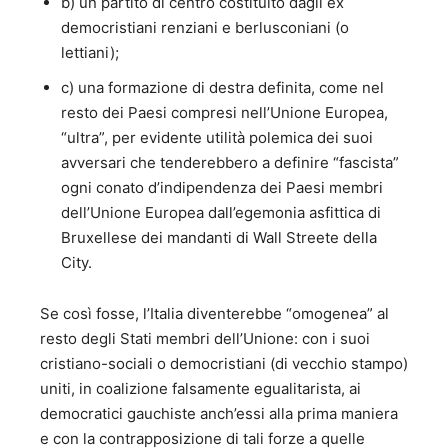
b) un partito di centro costituito dagli ex
“Europa mia, benché il parlar sia indarno” Avagliano
democristiani renziani e berlusconiani (o
Editore, 2017 16. " Il decennio nero degli Italiani – Dal
lettiani);
Porcellum al Rosatellum – Avagliano 2018 17. "Elogio del
pensiero libero – Genesi Editrice 2019 B) SAGGI
c) una formazione di destra definita, come nel
CINEMATOGRAFICI 18. “Il bello nel cinema” - Saggi di
resto dei Paesi compresi nell’Unione Europea,
estetica cinematografica - Seam Editrice - 2000; 19. “Il
“ultra”, per evidente utilità polemica dei suoi
Leone e gli Oscar” - Saggi di estetica cinematografica -
avversari che tenderebbero a definire “fascista”
Eagle Pictures editrice - 2001; 20, “Fermo immagine” -
Saggi di estetica cinematografica- Premio al Festival
ogni conato d’indipendenza dei Paesi membri
Cinematografico di Salerno - Minerva editrice - 2001; 21.
dell’Unione Europea dall’egemonia asfittica di
“Il cinema tra irrisione e riflessione” – critiche
Bruxellese dei mandanti di Wall Streete della
cinematografiche -Avagliano Editore, 2011. 22. “Voce fuori
City.
campo” – critiche cinematografiche – Avagliano Editore
2014. 23. “L’Orso e la Palma” – Istituto culturale del
Mezzogiorno. 217 24. “50 film da rivedere” – Istituto
Se così fosse, l’Italia diventerebbe “omogenea” al
Culturale del Mezzogiorno - 2018 25. "Federico Fellini-
resto degli Stati membri dell’Unione: con i suoi
realista e visionario – Ist.Cult.Mezzogiorno 2019 C)
cristiano-sociali o democristiani (di vecchio stampo)
NARRATIVA E POESIA 26. “Un gioco malandrino di finestre
uniti, in coalizione falsamente egualitarista, ai
e balconi” - Romanzo - Premio Speciale Grinzane Cavour
democratici gauchiste anch’essi alla prima maniera
Cesare Pavese - Avagliano Editore - 2006; 27. “Il Chiodo
nella sabbia” - Romanzo – Menzione speciale al Premio
e con la contrapposizione di tali forze a quelle