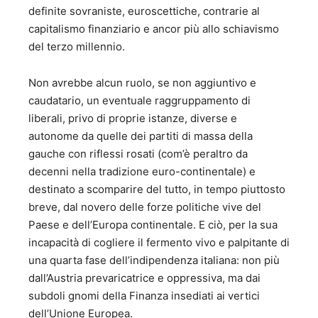
Roma - Avagliano Editore - 2008; 28. “La baia del dubbio”
definite sovraniste, euroscettiche, contrarie al
- Romanzo – Premio per la narrativa del Centro di
capitalismo finanziario e ancor più allo schiavismo
psicologia Salvatore Valitutti di Salerno - Avagliano
del terzo millennio.
Editore - 2009; 29. “La verità dietro l’angolo – Romanzo –
Premio speciale Capri 2011 - Avagliano Editore - 2011 30.
“I pazzi e le smorfie” – Versi e Aforismi – 3 Edizione -
Non avrebbe alcun ruolo, se non aggiuntivo e
Genesi Editrice 2011 31. “La Grimpeuse – Confessioni di
caudatario, un eventuale raggruppamento di
una rampante” – Genesi editrice - 2013 32. “Grigio senza
liberali, privo di proprie istanze, diverse e
sfumature” – Romanzo – Avagliano Editore 2014 33. “ In
autonome da quelle dei partiti di massa della
fuga dall’intimità” – Romanzo – Avagliano Editore 2015. 34.
gauche con riflessi rosati (com’è peraltro da
“Canzoniere satirico” – Versi e Aforismi – Genesi Editrice
2015. 35. “Vissi d’arte” – Romanzo – Avagliano Editore
decenni nella tradizione euro-continentale) e
2018 36. “Fake-off” – Romanzo – Avagliano Editore 2919
destinato a scomparire del tutto, in tempo piuttosto
37. “Tutti promossi a fine-anno” 38. “L’albero
breve, dal novero delle forze politiche vive del
dell’ignoranza” Romanzo (in prep.)
Paese e dell’Europa continentale. E ciò, per la sua
incapacità di cogliere il fermento vivo e palpitante di
una quarta fase dell’indipendenza italiana: non più
dall’Austria prevaricatrice e oppressiva, ma dai
subdoli gnomi della Finanza insediati ai vertici
dell’Unione Europea.