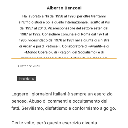
Alberto Benzoni
Ha lavorato all’Iri dal 1958 al 1996, per oltre trent’anni
all’Ufficio studi e poi a quello Internazionale. Iscritto al Psi
dal 1957 al 2013. Viceresponsabile del settore esteri dal
1987 al 1992. Consigliere comunale di Roma dal 1971 al
1985, vicesindaco dal 1976 al 1981 nella giunta di sinistra
di Argan e poi di Petroselli. Collaboratore di «Avanti!» e di
«Mondo Operaio», di «Ragioni del Socialismo» e di
numerosi altri periodici di area. Autore di una storia del
Partito socialista e, assieme ad altri, di La dimensione
3 Ottobre 2020
internazionale del socialismo italiano (Roma 1993). Ha
scritto anche Il craxismo (Roma 1991) e, assieme a Luca
In evidenza
Cefisi, Il pacifismo (Roma 1995). Autore infine, assieme alla
figlia Elisa, di Attentato e rappresaglia. Il Pci e via Rasella
Leggere i giornaloni italiani è sempre un esercizio
(Venezia 1999), di Le vie dell’Italia (Milano 2009) e, infine,
di La storia con i se (Venezia 2013).
penoso. Abuso di commenti e occultamento dei
fatti. Servilismo, disfattismo e conformismo a go go.
Certe volte, però questo esercizio diventa