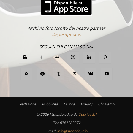
Archivio foto fornito dal nostro partner
Depositphotos
SEGUICI SUI CANALI SOCIAL
Redazione
Pubblicità
Lavora
Privacy
Chi siamo
©
2026 Moondo edito da
Cudriec Srl
Tel:
0761283372
Email:
info@moondo.info