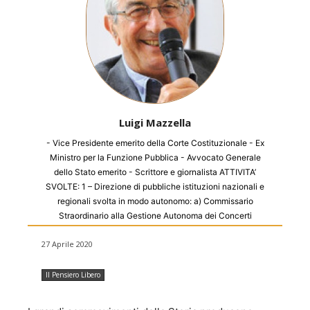
Luigi Mazzella
- Vice Presidente emerito della Corte Costituzionale - Ex
Ministro per la Funzione Pubblica - Avvocato Generale
dello Stato emerito - Scrittore e giornalista ATTIVITA’
SVOLTE: 1 – Direzione di pubbliche istituzioni nazionali e
regionali svolta in modo autonomo: a) Commissario
Straordinario alla Gestione Autonoma dei Concerti
dell’Accademia Nazionale di Santa Cecilia dal 1974 al
27 Aprile 2020
1978 (nominato dal Ministro dello Spettacolo On. Adolfo
SARTI). b) Commissario Governativo dell’Accademia
Nazionale d’Arte drammatica “Silvio d’Amico” dal 1979 al
Il Pensiero Libero
1986 (nominato dal Ministro della Pubblica Istruzione Sen.
Giovanni SPADOLINI). c) Commissario Straordinario