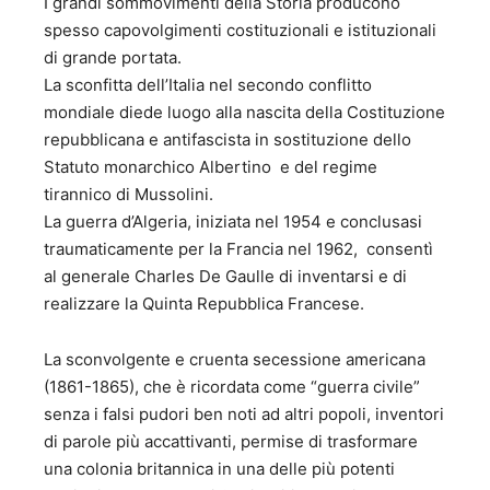
I grandi sommovimenti della Storia producono
dell’IDISU (poi ADISU) Università di Tor Vergata di Roma,
spesso capovolgimenti costituzionali e istituzionali
dal 1993 al 1997, nominato dalla Regione Lazio. d) Vice
di grande portata.
Presidente del Consiglio di Amministrazione della Banca
Nazionale del Lavoro – Sezione Autonoma di Credito
La sconfitta dell’Italia nel secondo conflitto
Cinematografico (SACC) dal 1984 al 1990. e) Vice
mondiale diede luogo alla nascita della Costituzione
Presidente del Consiglio Direttivo dell’Accademia
repubblicana e antifascista in sostituzione dello
Filarmonica Romana, plurisecolare istituzione musicale di
Statuto monarchico Albertino e del regime
rilevanza nazionale. f) Membro del Consiglio Direttivo
tirannico di Mussolini.
dell’Ente Autonomo “La Biennale di Venezia” per due
mandati consecutivi. 2 – Incarichi direttivi in Gabinetti
La guerra d’Algeria, iniziata nel 1954 e conclusasi
Ministeriali: a) Vice Presidenza del Consiglio dei Ministri
traumaticamente per la Francia nel 1962, consentì
dal 1970 al 1973 (Vice Capo di Gabinetto). b) Ministero dei
al generale Charles De Gaulle di inventarsi e di
lavori pubblici dal 1973 al 1975 (Capo dell’Ufficio
realizzare la Quinta Repubblica Francese.
Legislativo). c) Ministero della difesa dal 1979 al 1983
(Consigliere Giuridico del Ministro). d) Ministero per il
turismo e lo spettacolo dal 1983 al 1985 (Capo di
La sconvolgente e cruenta secessione americana
Gabinetto). e) Ministero dell’ambiente dal 1986 al 1987
(1861-1865), che è ricordata come “guerra civile”
(Capo di Gabinetto) f) Ministero delle aree urbane dal 1987
senza i falsi pudori ben noti ad altri popoli, inventori
al 1993 (Capo di Gabinetto). 3 – Attività svolte in organismi
di parole più accattivanti, permise di trasformare
internazionali e altri organismi interni: a) Membro del
una colonia britannica in una delle più potenti
Comitato per i Pubblici Appalti della allora CEE a Bruxelles