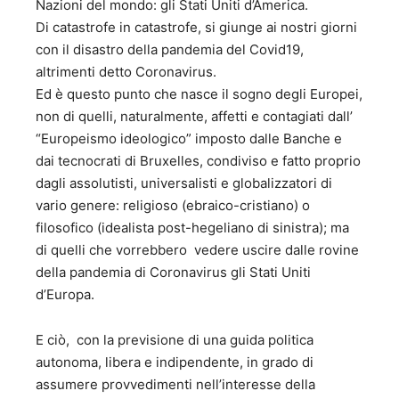
Nazioni del mondo: gli Stati Uniti d’America.
dal 1973 al 1975. b) Membro del Comitato Giuridico
dell’Organizzazione Internazionale dell’Aviazione Civile
Di catastrofe in catastrofe, si giunge ai nostri giorni
(ICAO-OACI) a Montreal dal 1983 al 1985. c) Membro del
con il disastro della pandemia del Covid19,
Comitato per gli Affari Urbani dell’OCSE a Parigi dal 1987
altrimenti detto Coronavirus.
al 1993. d) Membro della delegazione della Cassa per il
Ed è questo punto che nasce il sogno degli Europei,
Mezzogiorno dal 1973 al 1975. e) Membro del Consiglio
non di quelli, naturalmente, affetti e contagiati dall’
Superiore delle Forze Armate dal 1981 al 2002. f) Membro
del Consiglio di Amministrazione dei Monopoli di Stato. g)
“Europeismo ideologico” imposto dalle Banche e
Giudice della Commissione Tributaria Centrale dal 1992 al
dai tecnocrati di Bruxelles, condiviso e fatto proprio
2002. 4 – Attività ulteriori: a) Presidente o Membro di
dagli assolutisti, universalisti e globalizzatori di
Commissioni di studio istituite dalla Pubblica
vario genere: religioso (ebraico-cristiano) o
Amministrazione (Commissione Giannini per il riordino
filosofico (idealista post-hegeliano di sinistra); ma
delle forze armate, Commissione per la rilocalizzazione
dei Ministeri in Roma Capitale ed altre). b) Presidente o
di quelli che vorrebbero vedere uscire dalle rovine
Membro di commissioni di esame (Avvocatura dello Stato,
della pandemia di Coronavirus gli Stati Uniti
INPS ed altre). c) Autore di saggi ed articoli su riviste
d’Europa.
giuridiche (Rassegna dell’Avvocatura dello Stato e
numerose altre) e su riviste di studi politici e di cultura
E ciò, con la previsione di una guida politica
(“Specchio Economico”, “Politica e Mezzogiorno”
“Minerva” ed altre). d) E’ iscritto all’albo dei giornalisti
autonoma, libera e indipendente, in grado di
pubblicisti (Ordine interregionale del Lazio e del Molise)
assumere provvedimenti nell’interesse della
dal 1992. 5 – Onorificenze: a) Cavaliere di Gran Croce –