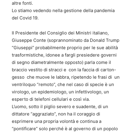
altre fonti.
dorma” - Avagliano Editore - 2010; 10. “Le luci spente
dell’illuminismo” - Avagliano Editore - 2010; 11. “La forza e
Lo stiamo vedendo nella gestione della pandemia
la frode” –Avagliano Editore 2012 12. “Il dispotismo
del Covid 19.
indulgente” – Avagliano Editore - 2013 13. “EUROCRASH –
Cinquanta ipotesi d’incerto futuro” – Curcio Editore 2014
Il Presidente del Consiglio dei Ministri italiano,
14. “Debole di costituzione” – Editore Mondadori 2014 15.
Giuseppe Conte (soprannominato da Donald Trump
“Europa mia, benché il parlar sia indarno” Avagliano
Editore, 2017 16. " Il decennio nero degli Italiani – Dal
“Giuseppi” probabilmente proprio per le sue abilità
Porcellum al Rosatellum – Avagliano 2018 17. "Elogio del
trasformistiche, idonee a fargli presiedere governi
pensiero libero – Genesi Editrice 2019 B) SAGGI
di segno diametralmente opposto) parla come il
CINEMATOGRAFICI 18. “Il bello nel cinema” - Saggi di
braccio vestito di stracci e con la faccia di carton-
estetica cinematografica - Seam Editrice - 2000; 19. “Il
gesso che muove le labbra, ripetendo le frasi di un
Leone e gli Oscar” - Saggi di estetica cinematografica -
Eagle Pictures editrice - 2001; 20, “Fermo immagine” -
ventriloquo “remoto”, che nel caso di specie è un
Saggi di estetica cinematografica- Premio al Festival
virologo, un epidemiologo, un infettivologo, un
Cinematografico di Salerno - Minerva editrice - 2001; 21.
esperto di telefoni cellulari e così via.
“Il cinema tra irrisione e riflessione” – critiche
L’uomo, sotto il piglio severo e suadente, di un
cinematografiche -Avagliano Editore, 2011. 22. “Voce fuori
dittatore “aggraziato”, non ha il coraggio di
campo” – critiche cinematografiche – Avagliano Editore
esprimere una propria volontà e continua a
2014. 23. “L’Orso e la Palma” – Istituto culturale del
Mezzogiorno. 217 24. “50 film da rivedere” – Istituto
“pontificare” solo perché è al governo di un popolo