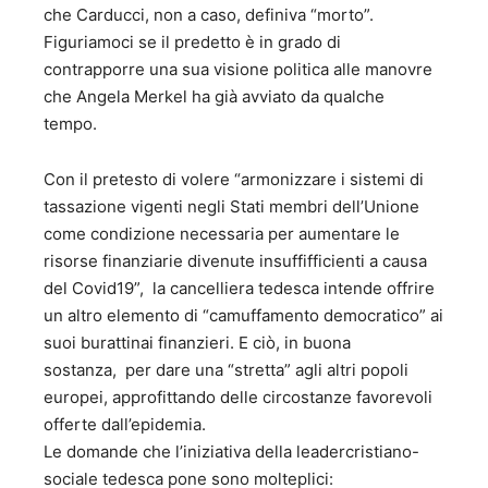
Culturale del Mezzogiorno - 2018 25. "Federico Fellini-
che Carducci, non a caso, definiva “morto”.
realista e visionario – Ist.Cult.Mezzogiorno 2019 C)
Figuriamoci se il predetto è in grado di
NARRATIVA E POESIA 26. “Un gioco malandrino di finestre
contrapporre una sua visione politica alle manovre
e balconi” - Romanzo - Premio Speciale Grinzane Cavour
che Angela Merkel ha già avviato da qualche
Cesare Pavese - Avagliano Editore - 2006; 27. “Il Chiodo
nella sabbia” - Romanzo – Menzione speciale al Premio
tempo.
Roma - Avagliano Editore - 2008; 28. “La baia del dubbio”
- Romanzo – Premio per la narrativa del Centro di
Con il pretesto di volere “armonizzare i sistemi di
psicologia Salvatore Valitutti di Salerno - Avagliano
tassazione vigenti negli Stati membri dell’Unione
Editore - 2009; 29. “La verità dietro l’angolo – Romanzo –
come condizione necessaria per aumentare le
Premio speciale Capri 2011 - Avagliano Editore - 2011 30.
“I pazzi e le smorfie” – Versi e Aforismi – 3 Edizione -
risorse finanziarie divenute insuffifficienti a causa
Genesi Editrice 2011 31. “La Grimpeuse – Confessioni di
del Covid19”, la cancelliera tedesca intende offrire
una rampante” – Genesi editrice - 2013 32. “Grigio senza
un altro elemento di “camuffamento democratico” ai
sfumature” – Romanzo – Avagliano Editore 2014 33. “ In
suoi burattinai finanzieri. E ciò, in buona
fuga dall’intimità” – Romanzo – Avagliano Editore 2015. 34.
sostanza, per dare una “stretta” agli altri popoli
“Canzoniere satirico” – Versi e Aforismi – Genesi Editrice
2015. 35. “Vissi d’arte” – Romanzo – Avagliano Editore
europei, approfittando delle circostanze favorevoli
2018 36. “Fake-off” – Romanzo – Avagliano Editore 2919
offerte dall’epidemia.
37. “Tutti promossi a fine-anno” 38. “L’albero
Le domande che l’iniziativa della leadercristiano-
dell’ignoranza” Romanzo (in prep.)
sociale tedesca pone sono molteplici: