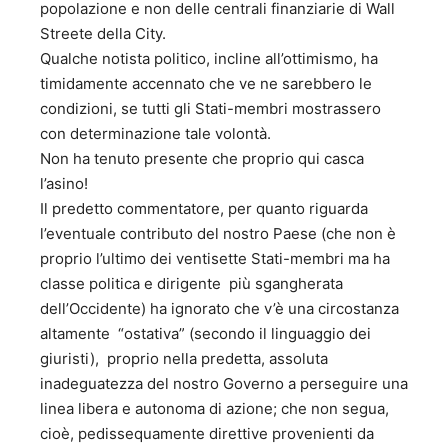
popolazione e non delle centrali finanziarie di Wall
Ordine al Merito della Repubblica Italiana – data di
Streete della City.
conferimento 28 gennaio 2002 b) Cavaliere di Gran Croce
Qualche notista politico, incline all’ottimismo, ha
al Merito dell’Ordine Sovrano Militare di Malta c)
Accademico dell’Accademia Filarmonica Romana. d)
timidamente accennato che ve ne sarebbero le
Salernitano illustre – Camera di Commercio di Salerno e)
condizioni, se tutti gli Stati-membri mostrassero
Cittadino Onorario di Eboli - Amministrazione Comunale f)
con determinazione tale volontà.
Insignito del Premio Capalbio “per lo stile nel Governo” 6 –
Non ha tenuto presente che proprio qui casca
Autore di libri: A) SAGGI SOCIO-POLITICI 1. "Cinquanta
l’asino!
proposte di buon governo” - Marsilio Editore - 1992; 2.
Il predetto commentatore, per quanto riguarda
“L’irresistibile vento dell’ovest” - Menzione speciale al
Premio Internazionale di saggistica “Salvatore Valitutti”;
l’eventuale contributo del nostro Paese (che non è
Minerva Editrice - 2001; 3. “Recondite armonie di riforme
proprio l’ultimo dei ventisette Stati-membri ma ha
diverse” - Premio Presidente Provincia Salerno al premio
classe politica e dirigente più sgangherata
internazionale di saggistica “Salvatore Valitutti” - Maggioli
dell’Occidente) ha ignorato che v’è una circostanza
Editore - 2004; 4. “Le utopie possibili. Bel Paese e Buon
altamente “ostativa” (secondo il linguaggio dei
Governo” - Premio alla carriera al Premio internazionale di
saggistica “Salvatore Valitutti” 2005 - Maggioli Editore -
giuristi), proprio nella predetta, assoluta
2005; 5. “Le probabilità ragionevoli” - 2006; 6. “La
inadeguatezza del nostro Governo a perseguire una
passione della ragione” - Avagliano Editore - 2008; 7.
linea libera e autonoma di azione; che non segua,
“Dall’impegno al distacco” - Avagliano Editore - 2007; 8.
cioè, pedissequamente direttive provenienti da
“Casta Italia” - Avagliano Editore - 2009; 9. “Nessun