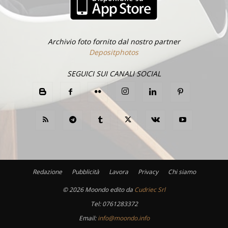
Archivio foto fornito dal nostro partner
Depositphotos
SEGUICI SUI CANALI SOCIAL
Redazione
Pubblicità
Lavora
Privacy
Chi siamo
©
2026 Moondo edito da
Cudriec Srl
Tel:
0761283372
Email:
info@moondo.info