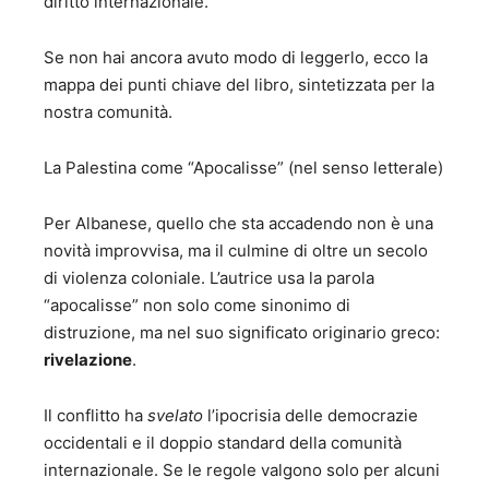
diritto internazionale.
veramente inclusiva edinamica, mossa dagli obiettivi, che
condivido, della parità di genere, dell'inclusione, del
women empowerment.
Se non hai ancora avuto modo di leggerlo, ecco la
mappa dei punti chiave del libro, sintetizzata per la
nostra comunità.
La Palestina come “Apocalisse” (nel senso letterale)
Per Albanese, quello che sta accadendo non è una
novità improvvisa, ma il culmine di oltre un secolo
di violenza coloniale. L’autrice usa la parola
“apocalisse” non solo come sinonimo di
distruzione, ma nel suo significato originario greco:
rivelazione
.
Il conflitto ha
svelato
l’ipocrisia delle democrazie
occidentali e il doppio standard della comunità
internazionale. Se le regole valgono solo per alcuni