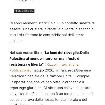
16 Giugno 2026
soprattutto le librerie, girare fra gli scaffali e i ripiani pieni
di libri, sfogliarli, respirarli. Sono figlio di due ex camperisti
Il Club del Libro
con la passione per i viaggi. Sarà per questo che ho scelto
una professione che mi portasse a girare, incontrare
Ci sono momenti storici in cui un conflitto smette di
persone di paesi diversi, conoscerne le tradizioni, la
cultura. La curiosità stimolata dai viaggi e dalle letture ha
essere “una crisi tra le tante” e diventa lo specchio
aiutato. L'essere curioso mi porta ad informarmi sulle
in cui si riflettono le contraddizioni dell’intero
novità, a trovare strade diverse per fare le cose e a capire,
pianeta.
anche per sommi capi, come funzionano le cose. Fare le
cose come le abbiamo sempre fatte non fa per me.
Nel suo nuovo libro,
“La luce del risveglio. Dalla
Leggere mi rilassa, mi rende "pieno", mi fa "viaggiare con
la mente". Ho scoperto che il libro è uno strumento
Palestina al mondo intero, un manifesto di
potentissimo di condivisione, di socialità, e sapere che un
resistenza e libertà”
(
Rizzoli International
mio commento o una mia recensione faccia sì che un libro
Publications
, maggio 2026), #FrancescaAlbanese —
venga letto, ancor più se da una persona che da un po'
Relatrice Speciale delle Nazioni Unite — compie
non leggeva, mi da una scarica di felicità (altro che
un’operazione che va ben oltre la cronaca o il
dopamina) che non ha paragoni. Da qualche anno ho poi
sviluppato una passione per il marketing e la
reportage giuridico. Ci offre una chiave di lettura
comunicazione che mi hanno portato a ricoprire il ruolo di
universale: la Palestina non è un caso isolato, ma il
responsabile marketing in Maspero Elevatori S.p.A. Faccio
banco di prova della nostra tenuta morale e del
parte della community di WomenX Impact, una community