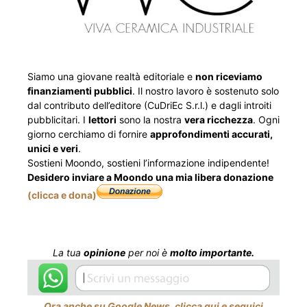
Siamo una giovane realtà editoriale e
non riceviamo
finanziamenti pubblici
. Il nostro lavoro è sostenuto solo
dal contributo dell’editore (CuDriEc S.r.l.) e dagli introiti
pubblicitari. I
lettori
sono la nostra
vera ricchezza
. Ogni
giorno cerchiamo di fornire
approfondimenti accurati,
unici e veri
.
Sostieni Moondo, sostieni l’informazione indipendente!
Desidero inviare a Moondo una mia libera donazione
(clicca e dona)
La tua
opinione
per noi è
molto importante.
Ora anche su Google News, clicca qui e seguici