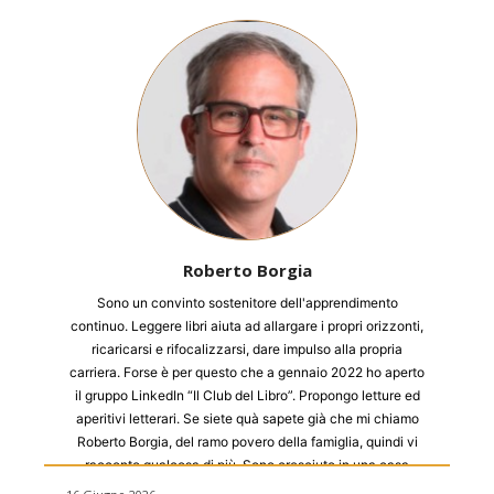
Roberto Borgia
Sono un convinto sostenitore dell'apprendimento
continuo. Leggere libri aiuta ad allargare i propri orizzonti,
ricaricarsi e rifocalizzarsi, dare impulso alla propria
carriera. Forse è per questo che a gennaio 2022 ho aperto
il gruppo LinkedIn “Il Club del Libro”. Propongo letture ed
aperitivi letterari. Se siete quà sapete già che mi chiamo
Roberto Borgia, del ramo povero della famiglia, quindi vi
racconto qualcosa di più. Sono cresciuto in una casa
piena di libri e sarà per questo che adoro le biblioteche ma