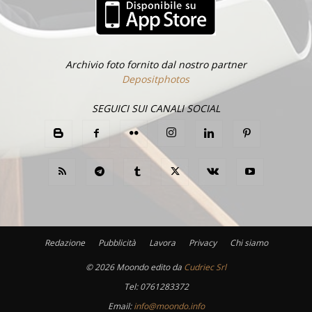
Archivio foto fornito dal nostro partner
Depositphotos
SEGUICI SUI CANALI SOCIAL
Redazione
Pubblicità
Lavora
Privacy
Chi siamo
©
2026 Moondo edito da
Cudriec Srl
Tel:
0761283372
Email:
info@moondo.info