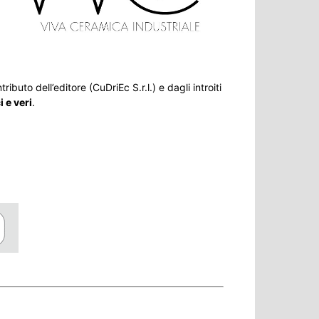
ributo dell’editore (CuDriEc S.r.l.) e dagli introiti
 e veri
.