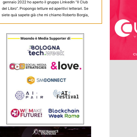
gennaio 2022 ho aperto il gruppo LinkedIn “Il Club
del Libro”. Propongo letture ed aperitivi letterari. Se
siete quà sapete già che mi chiamo Roberto Borgia,
del ramo povero della famiglia, quindi vi racconto
qualcosa di più. Sono cresciuto in una casa piena
di libri e sarà per questo che adoro le biblioteche
ma soprattutto le librerie, girare fra gli scaffali e i
ripiani pieni di libri, sfogliarli, respirarli. Sono figlio di
due ex camperisti con la passione per i viaggi. Sarà
per questo che ho scelto una professione che mi
portasse a girare, incontrare persone di paesi
diversi, conoscerne le tradizioni, la cultura. La
curiosità stimolata dai viaggi e dalle letture ha
aiutato. L'essere curioso mi porta ad informarmi
sulle novità, a trovare strade diverse per fare le
cose e a capire, anche per sommi capi, come
funzionano le cose. Fare le cose come le abbiamo
sempre fatte non fa per me. Leggere mi rilassa, mi
rende "pieno", mi fa "viaggiare con la mente". Ho
scoperto che il libro è uno strumento potentissimo
di condivisione, di socialità, e sapere che un mio
commento o una mia recensione faccia sì che un