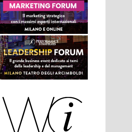
libro venga letto, ancor più se da una persona che
da un po' non leggeva, mi da una scarica di felicità
(altro che dopamina) che non ha paragoni. Da
qualche anno ho poi sviluppato una passione per il
marketing e la comunicazione che mi hanno
portato a ricoprire il ruolo di responsabile marketing
in Maspero Elevatori S.p.A. Faccio parte della
community di WomenX Impact, una community
veramente inclusiva edinamica, mossa dagli
obiettivi, che condivido, della parità di genere,
dell'inclusione, del women empowerment.