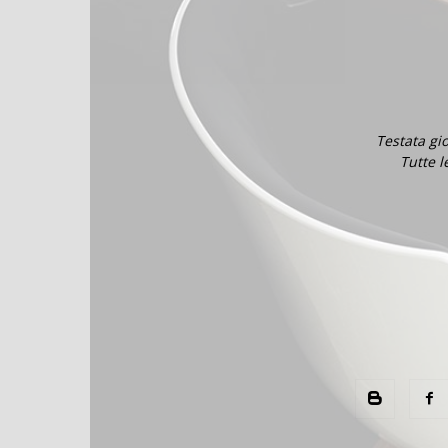
Testata gi
Tutte l