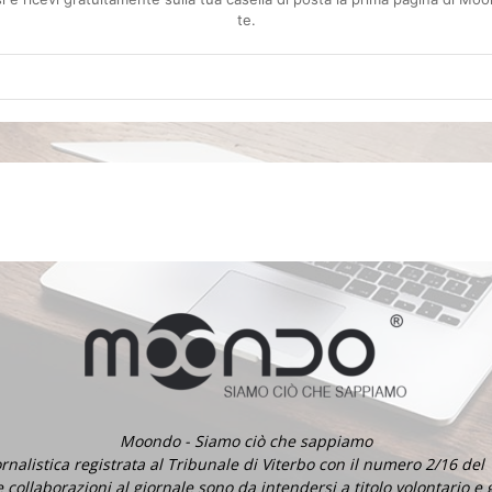
te.
Moondo - Siamo ciò che sappiamo
ornalistica registrata al Tribunale di Viterbo con il numero 2/16 del
e collaborazioni al giornale sono da intendersi a titolo volontario e 