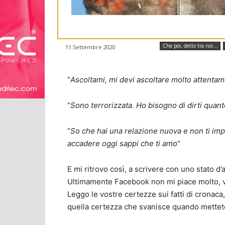
Che poi, detto tra noi...
11 Settembre 2020
“
Ascoltami, mi devi ascoltare molto attentame
“
Sono terrorizzata. Ho bisogno di dirti quan
“
So che hai una relazione nuova e non ti imp
accadere oggi sappi che ti amo
“
E mi ritrovo così, a scrivere con uno stato d
Ultimamente Facebook non mi piace molto, v
Leggo le vostre certezze sui fatti di cronaca, s
quella certezza che svanisce quando mettete i