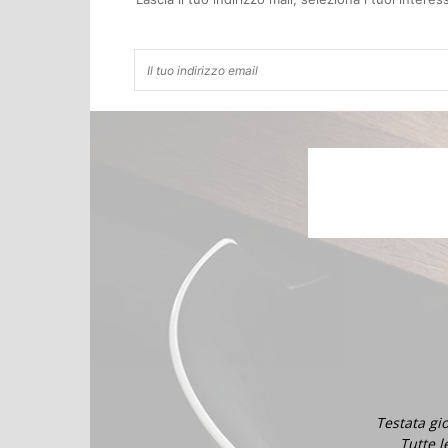
Testata gi
Tutte l