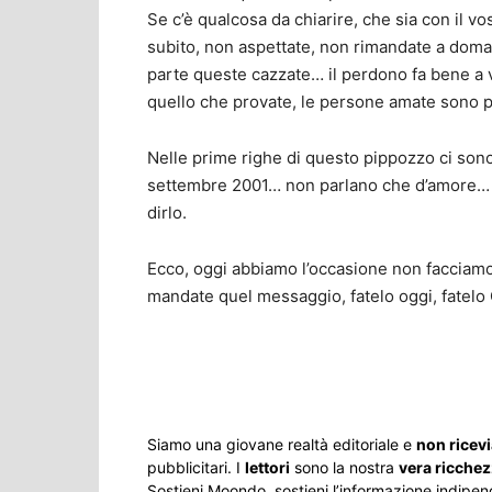
Se c’è qualcosa da chiarire, che sia con il vost
subito, non aspettate, non rimandate a domani
parte queste cazzate… il perdono fa bene a vo
quello che provate, le persone amate sono
Nelle prime righe di questo pippozzo ci sono
settembre 2001… non parlano che d’amore… gli
dirlo.
Ecco, oggi abbiamo l’occasione non facciamol
mandate quel messaggio, fatelo oggi, fatelo 
Share
Siamo una giovane realtà editoriale e
non ricev
pubblicitari. I
lettori
sono la nostra
vera ricche
Sostieni Moondo, sostieni l’informazione indipen