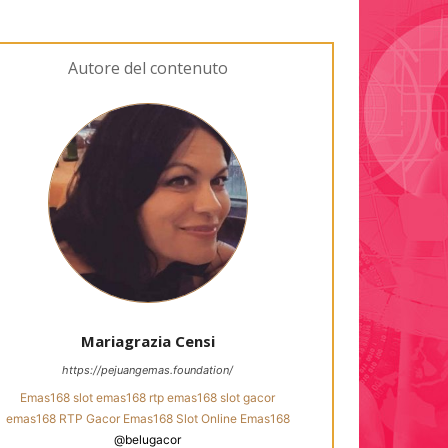
Autore del contenuto
Mariagrazia Censi
https://pejuangemas.foundation/
Emas168
slot emas168
rtp emas168
slot gacor
emas168 RTP
Gacor Emas168
Slot Online Emas168
@belugacor