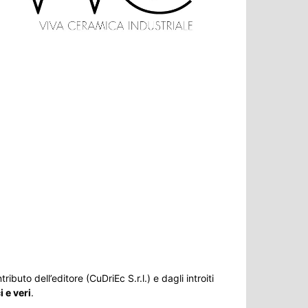
ributo dell’editore (CuDriEc S.r.l.) e dagli introiti
 e veri
.