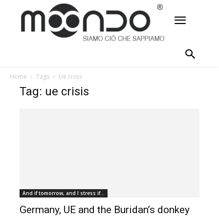
Home
Tags
Ue crisis
Tag: ue crisis
And if tomorrow, and I stress if...
Germany, UE and the Buridan’s donkey