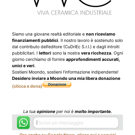
Siamo una giovane realtà editoriale e
non riceviamo
finanziamenti pubblici
. Il nostro lavoro è sostenuto solo
dal contributo dell’editore (CuDriEc S.r.l.) e dagli introiti
pubblicitari. I
lettori
sono la nostra
vera ricchezza
. Ogni
giorno cerchiamo di fornire
approfondimenti accurati,
unici e veri
.
Sostieni Moondo, sostieni l’informazione indipendente!
Desidero inviare a Moondo una mia libera donazione
(clicca e dona)
La tua
opinione
per noi è
molto importante.
Ora anche su Google News, clicca qui e seguici