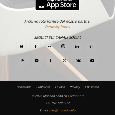
Archivio foto fornito dal nostro partner
Depositphotos
SEGUICI SUI CANALI SOCIAL
Redazione
Pubblicità
Lavora
Privacy
Chi siamo
©
2026 Moondo edito da
Cudriec Srl
Tel:
0761283372
Email:
info@moondo.info