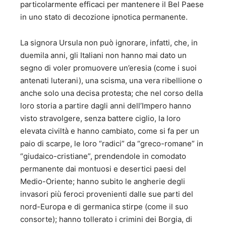
particolarmente efficaci per mantenere il Bel Paese
Commissioni di studio istituite dalla Pubblica
in uno stato di decozione ipnotica permanente.
Amministrazione (Commissione Giannini per il riordino
delle forze armate, Commissione per la rilocalizzazione
dei Ministeri in Roma Capitale ed altre). b) Presidente o
La signora Ursula non può ignorare, infatti, che, in
Membro di commissioni di esame (Avvocatura dello Stato,
duemila anni, gli Italiani non hanno mai dato un
INPS ed altre). c) Autore di saggi ed articoli su riviste
segno di voler promuovere un’eresia (come i suoi
giuridiche (Rassegna dell’Avvocatura dello Stato e
antenati luterani), una scisma, una vera ribellione o
numerose altre) e su riviste di studi politici e di cultura
(“Specchio Economico”, “Politica e Mezzogiorno”
anche solo una decisa protesta; che nel corso della
“Minerva” ed altre). d) E’ iscritto all’albo dei giornalisti
loro storia a partire dagli anni dell’Impero hanno
pubblicisti (Ordine interregionale del Lazio e del Molise)
visto stravolgere, senza battere ciglio, la loro
dal 1992. 5 – Onorificenze: a) Cavaliere di Gran Croce –
elevata civiltà e hanno cambiato, come si fa per un
Ordine al Merito della Repubblica Italiana – data di
paio di scarpe, le loro “radici” da “greco-romane” in
conferimento 28 gennaio 2002 b) Cavaliere di Gran Croce
“giudaico-cristiane”, prendendole in comodato
al Merito dell’Ordine Sovrano Militare di Malta c)
Accademico dell’Accademia Filarmonica Romana. d)
permanente dai montuosi e desertici paesi del
Salernitano illustre – Camera di Commercio di Salerno e)
Medio-Oriente; hanno subito le angherie degli
Cittadino Onorario di Eboli - Amministrazione Comunale f)
invasori più feroci provenienti dalle sue parti del
Insignito del Premio Capalbio “per lo stile nel Governo” 6 –
nord-Europa e di germanica stirpe (come il suo
Autore di libri: A) SAGGI SOCIO-POLITICI 1. "Cinquanta
consorte); hanno tollerato i crimini dei Borgia, di
proposte di buon governo” - Marsilio Editore - 1992; 2.