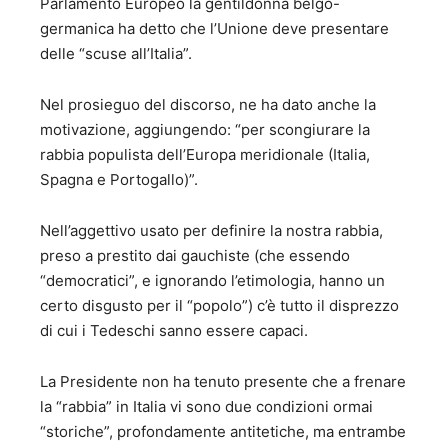
Parlamento Europeo la gentildonna belgo-
Ministeriali: a) Vice Presidenza del Consiglio dei Ministri
germanica ha detto che l’Unione deve presentare
dal 1970 al 1973 (Vice Capo di Gabinetto). b) Ministero dei
delle “scuse all’Italia”.
lavori pubblici dal 1973 al 1975 (Capo dell’Ufficio
Legislativo). c) Ministero della difesa dal 1979 al 1983
Nel prosieguo del discorso, ne ha dato anche la
(Consigliere Giuridico del Ministro). d) Ministero per il
turismo e lo spettacolo dal 1983 al 1985 (Capo di
motivazione, aggiungendo: “per scongiurare la
Gabinetto). e) Ministero dell’ambiente dal 1986 al 1987
rabbia populista dell’Europa meridionale (Italia,
(Capo di Gabinetto) f) Ministero delle aree urbane dal 1987
Spagna e Portogallo)”.
al 1993 (Capo di Gabinetto). 3 – Attività svolte in organismi
internazionali e altri organismi interni: a) Membro del
Nell’aggettivo usato per definire la nostra rabbia,
Comitato per i Pubblici Appalti della allora CEE a Bruxelles
dal 1973 al 1975. b) Membro del Comitato Giuridico
preso a prestito dai gauchiste (che essendo
dell’Organizzazione Internazionale dell’Aviazione Civile
“democratici”, e ignorando l’etimologia, hanno un
(ICAO-OACI) a Montreal dal 1983 al 1985. c) Membro del
certo disgusto per il “popolo”) c’è tutto il disprezzo
Comitato per gli Affari Urbani dell’OCSE a Parigi dal 1987
di cui i Tedeschi sanno essere capaci.
al 1993. d) Membro della delegazione della Cassa per il
Mezzogiorno dal 1973 al 1975. e) Membro del Consiglio
Superiore delle Forze Armate dal 1981 al 2002. f) Membro
La Presidente non ha tenuto presente che a frenare
del Consiglio di Amministrazione dei Monopoli di Stato. g)
la “rabbia” in Italia vi sono due condizioni ormai
Giudice della Commissione Tributaria Centrale dal 1992 al
“storiche”, profondamente antitetiche, ma entrambe
2002. 4 – Attività ulteriori: a) Presidente o Membro di