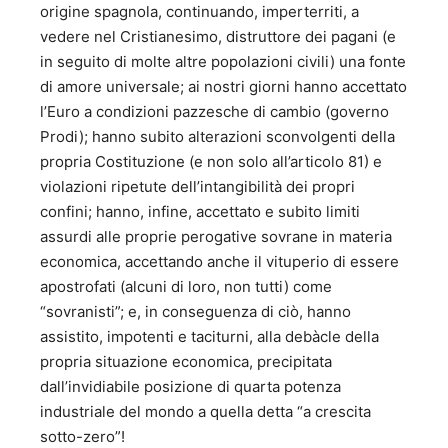
“L’irresistibile vento dell’ovest” - Menzione speciale al
origine spagnola, continuando, imperterriti, a
Premio Internazionale di saggistica “Salvatore Valitutti”;
vedere nel Cristianesimo, distruttore dei pagani (e
Minerva Editrice - 2001; 3. “Recondite armonie di riforme
in seguito di molte altre popolazioni civili) una fonte
diverse” - Premio Presidente Provincia Salerno al premio
di amore universale; ai nostri giorni hanno accettato
internazionale di saggistica “Salvatore Valitutti” - Maggioli
l’Euro a condizioni pazzesche di cambio (governo
Editore - 2004; 4. “Le utopie possibili. Bel Paese e Buon
Governo” - Premio alla carriera al Premio internazionale di
Prodi); hanno subito alterazioni sconvolgenti della
saggistica “Salvatore Valitutti” 2005 - Maggioli Editore -
propria Costituzione (e non solo all’articolo 81) e
2005; 5. “Le probabilità ragionevoli” - 2006; 6. “La
violazioni ripetute dell’intangibilità dei propri
passione della ragione” - Avagliano Editore - 2008; 7.
confini; hanno, infine, accettato e subito limiti
“Dall’impegno al distacco” - Avagliano Editore - 2007; 8.
assurdi alle proprie perogative sovrane in materia
“Casta Italia” - Avagliano Editore - 2009; 9. “Nessun
dorma” - Avagliano Editore - 2010; 10. “Le luci spente
economica, accettando anche il vituperio di essere
dell’illuminismo” - Avagliano Editore - 2010; 11. “La forza e
apostrofati (alcuni di loro, non tutti) come
la frode” –Avagliano Editore 2012 12. “Il dispotismo
“sovranisti”; e, in conseguenza di ciò, hanno
indulgente” – Avagliano Editore - 2013 13. “EUROCRASH –
assistito, impotenti e taciturni, alla debàcle della
Cinquanta ipotesi d’incerto futuro” – Curcio Editore 2014
propria situazione economica, precipitata
14. “Debole di costituzione” – Editore Mondadori 2014 15.
dall’invidiabile posizione di quarta potenza
“Europa mia, benché il parlar sia indarno” Avagliano
Editore, 2017 16. " Il decennio nero degli Italiani – Dal
industriale del mondo a quella detta “a crescita
Porcellum al Rosatellum – Avagliano 2018 17. "Elogio del
sotto-zero”!
pensiero libero – Genesi Editrice 2019 B) SAGGI