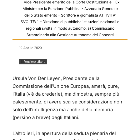
- Vice Presidente emerito della Corte Costituzionale - Ex
Ministro per la Funzione Pubblica - Avvocato Generale
dello Stato emerito - Scrittore e giornalista ATTIVITA’
SVOLTE: 1 – Direzione di pubbliche istituzioni nazionali e
regionali svolta in modo autonomo: a) Commissario
Straordinario alla Gestione Autonoma dei Concerti
dell’Accademia Nazionale di Santa Cecilia dal 1974 al
19 Aprile 2020
1978 (nominato dal Ministro dello Spettacolo On. Adolfo
SARTI). b) Commissario Governativo dell’Accademia
Nazionale d’Arte drammatica “Silvio d’Amico” dal 1979 al
Il Pensiero Libero
1986 (nominato dal Ministro della Pubblica Istruzione Sen.
Giovanni SPADOLINI). c) Commissario Straordinario
Ursula Von Der Leyen, Presidente della
dell’IDISU (poi ADISU) Università di Tor Vergata di Roma,
Commissione dell’Unione Europea, amerà, pure,
dal 1993 al 1997, nominato dalla Regione Lazio. d) Vice
l’Italia (v’è da crederle), ma dimostra, sempre più
Presidente del Consiglio di Amministrazione della Banca
Nazionale del Lavoro – Sezione Autonoma di Credito
palesemente, di avere scarsa considerazione non
Cinematografico (SACC) dal 1984 al 1990. e) Vice
solo dell’intelligenza ma anche della memoria
Presidente del Consiglio Direttivo dell’Accademia
(persino a breve) degli Italiani.
Filarmonica Romana, plurisecolare istituzione musicale di
rilevanza nazionale. f) Membro del Consiglio Direttivo
L’altro ieri, in apertura della seduta plenaria del
dell’Ente Autonomo “La Biennale di Venezia” per due
mandati consecutivi. 2 – Incarichi direttivi in Gabinetti