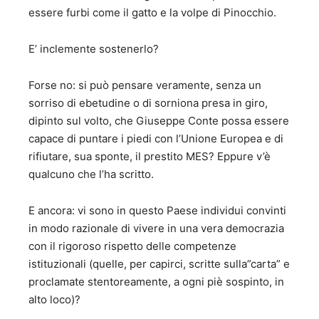
Premio speciale Capri 2011 - Avagliano Editore - 2011 30.
essere furbi come il gatto e la volpe di Pinocchio.
“I pazzi e le smorfie” – Versi e Aforismi – 3 Edizione -
Genesi Editrice 2011 31. “La Grimpeuse – Confessioni di
E’ inclemente sostenerlo?
una rampante” – Genesi editrice - 2013 32. “Grigio senza
sfumature” – Romanzo – Avagliano Editore 2014 33. “ In
Forse no: si può pensare veramente, senza un
fuga dall’intimità” – Romanzo – Avagliano Editore 2015. 34.
“Canzoniere satirico” – Versi e Aforismi – Genesi Editrice
sorriso di ebetudine o di sorniona presa in giro,
2015. 35. “Vissi d’arte” – Romanzo – Avagliano Editore
dipinto sul volto, che Giuseppe Conte possa essere
2018 36. “Fake-off” – Romanzo – Avagliano Editore 2919
capace di puntare i piedi con l’Unione Europea e di
37. “Tutti promossi a fine-anno” 38. “L’albero
rifiutare, sua sponte, il prestito MES? Eppure v’è
dell’ignoranza” Romanzo (in prep.)
qualcuno che l’ha scritto.
E ancora: vi sono in questo Paese individui convinti
in modo razionale di vivere in una vera democrazia
con il rigoroso rispetto delle competenze
istituzionali (quelle, per capirci, scritte sulla”carta” e
proclamate stentoreamente, a ogni piè sospinto, in
alto loco)?