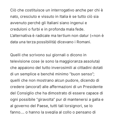
CINEMATOGRAFICI 18. “Il bello nel cinema” - Saggi di
Ciò che costituisce un interrogativo anche per chi è
estetica cinematografica - Seam Editrice - 2000; 19. “Il
nato, cresciuto e vissuto in Italia è se tutto ciò sia
Leone e gli Oscar” - Saggi di estetica cinematografica -
Eagle Pictures editrice - 2001; 20, “Fermo immagine” -
avvenuto perché gli Italiani siano ingenui e
Saggi di estetica cinematografica- Premio al Festival
creduloni o furbi e in profonda mala fede.
Cinematografico di Salerno - Minerva editrice - 2001; 21.
L’alternativa è radicale ma tertium non datur (=non è
“Il cinema tra irrisione e riflessione” – critiche
data una terza possibilità) dicevano i Romani.
cinematografiche -Avagliano Editore, 2011. 22. “Voce fuori
campo” – critiche cinematografiche – Avagliano Editore
2014. 23. “L’Orso e la Palma” – Istituto culturale del
Quelli che scrivono sui giornali o dicono in
Mezzogiorno. 217 24. “50 film da rivedere” – Istituto
televisione cose (e sono la maggioranza assoluta)
Culturale del Mezzogiorno - 2018 25. "Federico Fellini-
che appaiono del tutto inverosimili ai cittadini dotati
realista e visionario – Ist.Cult.Mezzogiorno 2019 C)
di un semplice e benché minimo “buon senso”;
NARRATIVA E POESIA 26. “Un gioco malandrino di finestre
quelli che non mostrano alcun pudore, dicendo di
e balconi” - Romanzo - Premio Speciale Grinzane Cavour
Cesare Pavese - Avagliano Editore - 2006; 27. “Il Chiodo
credere (ancora!) alle affermazioni di un Presidente
nella sabbia” - Romanzo – Menzione speciale al Premio
del Consiglio che ha dimostrato di essere capace di
Roma - Avagliano Editore - 2008; 28. “La baia del dubbio”
ogni possibile “giravolta” pur di mantenersi a galla e
- Romanzo – Premio per la narrativa del Centro di
al governo del Paese, tutti tali lorsignori, se lo
psicologia Salvatore Valitutti di Salerno - Avagliano
fanno…. o hanno la sveglia al collo o pensano di
Editore - 2009; 29. “La verità dietro l’angolo – Romanzo –