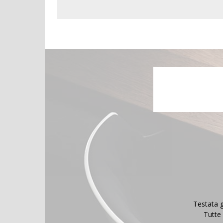
Testata g
Tutte 