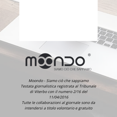
Moondo - Siamo ciò che sappiamo
Testata giornalistica registrata al Tribunale
di Viterbo con il numero 2/16 del
11/04/2016
Tutte le collaborazioni al giornale sono da
intendersi a titolo volontario e gratuito