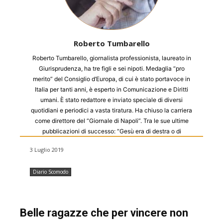
Roberto Tumbarello
Roberto Tumbarello, giornalista professionista, laureato in
Giurisprudenza, ha tre figli e sei nipoti. Medaglia “pro
merito” del Consiglio d’Europa, di cui è stato portavoce in
Italia per tanti anni, è esperto in Comunicazione e Diritti
umani. È stato redattore e inviato speciale di diversi
quotidiani e periodici a vasta tiratura. Ha chiuso la carriera
come direttore del “Giornale di Napoli”. Tra le sue ultime
pubblicazioni di successo: “Gesù era di destra o di
sinistra?” (Sapere 2000, 2009), “Si salvi chi può” (Edizioni
3 Luglio 2019
Radici, 2012), “O la borsa o la vita” (Armando, 2014),
"Viaggio nella vita" (Armando 2017), attualmente in
Diario Scomodo
libreria.
Belle ragazze che per vincere non