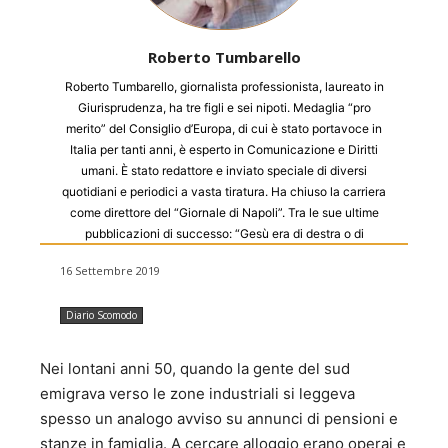
Roberto Tumbarello
Roberto Tumbarello, giornalista professionista, laureato in
Giurisprudenza, ha tre figli e sei nipoti. Medaglia “pro
merito” del Consiglio d’Europa, di cui è stato portavoce in
Italia per tanti anni, è esperto in Comunicazione e Diritti
umani. È stato redattore e inviato speciale di diversi
quotidiani e periodici a vasta tiratura. Ha chiuso la carriera
come direttore del “Giornale di Napoli”. Tra le sue ultime
pubblicazioni di successo: “Gesù era di destra o di
sinistra?” (Sapere 2000, 2009), “Si salvi chi può” (Edizioni
16 Settembre 2019
Radici, 2012), “O la borsa o la vita” (Armando, 2014),
"Viaggio nella vita" (Armando 2017), attualmente in
Diario Scomodo
libreria.
Nei lontani anni 50, quando la gente del sud
emigrava verso le zone industriali si leggeva
spesso un analogo avviso su annunci di pensioni e
stanze in famiglia. A cercare alloggio erano operai e