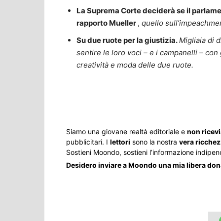
La Suprema Corte deciderà se il parlament
rapporto Mueller
,
quello sull’impeachmen
Su due ruote per la giustizia.
Migliaia di 
sentire le loro voci – e i campanelli – co
creatività e moda delle due ruote.
Share
Siamo una giovane realtà editoriale e
non ricev
pubblicitari. I
lettori
sono la nostra
vera ricche
Sostieni Moondo, sostieni l’informazione indipen
Desidero inviare a Moondo una mia libera do