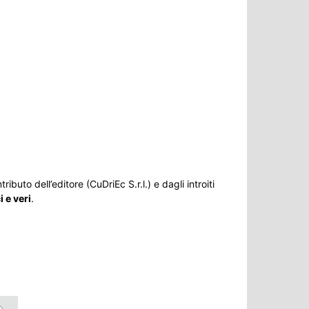
ributo dell’editore (CuDriEc S.r.l.) e dagli introiti
 e veri
.