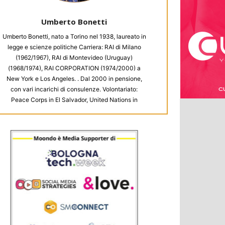
Umberto Bonetti
Umberto Bonetti, nato a Torino nel 1938, laureato in
legge e scienze politiche Carriera: RAI di Milano
(1962/1967), RAI di Montevideo (Uruguay)
(1968/1974), RAI CORPORATION (1974/2000) a
New York e Los Angeles. . Dal 2000 in pensione,
con vari incarichi di consulenze. Volontariato:
Peace Corps in El Salvador, United Nations in
Sudan, Unesco in Afghanistan, Unione Europea in
Bangladesh. A New York: Metropolitan Museum,
Meals on Wheels (distribuzione pasti).