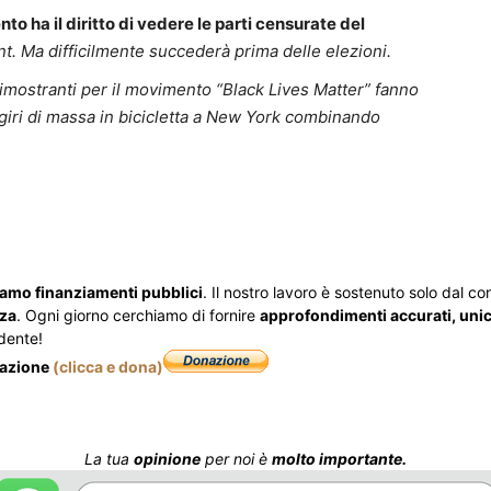
o ha il diritto di vedere le parti censurate del
t. Ma difficilmente succederà prima delle elezioni.
dimostranti per il movimento “Black Lives Matter” fanno
n giri di massa in bicicletta a New York combinando
iamo finanziamenti pubblici
. Il nostro lavoro è sostenuto solo dal cont
zza
. Ogni giorno cerchiamo di fornire
approfondimenti accurati, unici
dente!
nazione
(clicca e dona)
La tua
opinione
per noi è
molto importante.