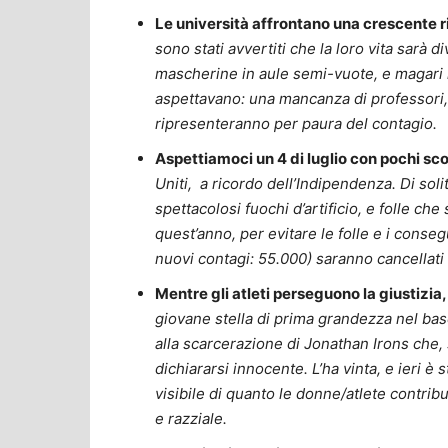
Le università affrontano una crescente ri
sono stati avvertiti che la loro vita sarà d
mascherine in aule semi-vuote, e magari n
aspettavano: una mancanza di professori, 
ripresenteranno per paura del contagio.
Aspettiamoci un 4 di luglio con pochi sco
Uniti, a ricordo dell’Indipendenza. Di soli
spettacolosi fuochi d’artificio, e folle c
quest’anno, per evitare le folle e i consegu
nuovi contagi: 55.000) saranno cancellati 
Mentre gli atleti perseguono la giustizia
giovane stella di prima grandezza nel base
alla scarcerazione di Jonathan Irons che, 
dichiararsi innocente. L’ha vinta, e ieri è
visibile di quanto le donne/atlete contri
e razziale.