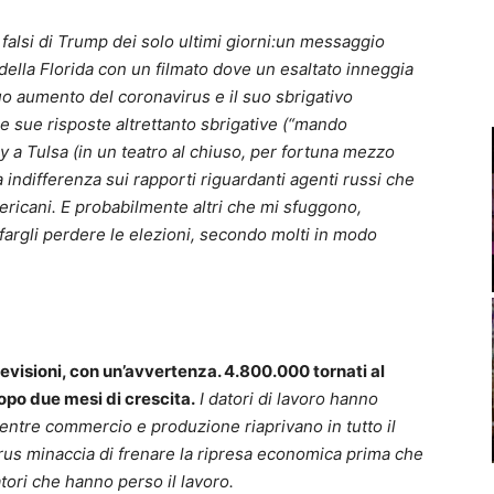
lsi di Trump dei solo ultimi giorni:un messaggio
ella Florida con un filmato dove un esaltato inneggia
nuo aumento del coronavirus e il suo sbrigativo
 le sue risposte altrettanto sbrigative (“mando
lly a Tulsa (in un teatro al chiuso, per fortuna mezzo
ua indifferenza sui rapporti riguardanti agenti russi che
ricani. E probabilmente altri che mi sfuggono,
fargli perdere le elezioni, secondo molti in modo
visioni, con un’avvertenza. 4.800.000 tornati al
opo due mesi di crescita.
I datori di lavoro hanno
mentre commercio e produzione riaprivano in tutto il
virus minaccia di frenare la ripresa economica prima che
tori che hanno perso il lavoro.