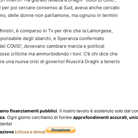
d per poi cercare consenso al Sud, aveva anche cercato
 mano, delle donne non parliamone, ma ognuno in termini
Ministri, è comparso in Tv per dire che la Lamorgese,
esponsabile degli sbarchi, e Speranza confermato
 del COVID’, dovevano cambiare marcia e politica!
tesse critiche ma ammorbidendo i toni. C’è chi dice che
re una nuova crisi di governo! Riuscirà Draghi a tenerlo
iamo finanziamenti pubblici
. Il nostro lavoro è sostenuto solo dal cont
zza
. Ogni giorno cerchiamo di fornire
approfondimenti accurati, unici
dente!
nazione
(clicca e dona)