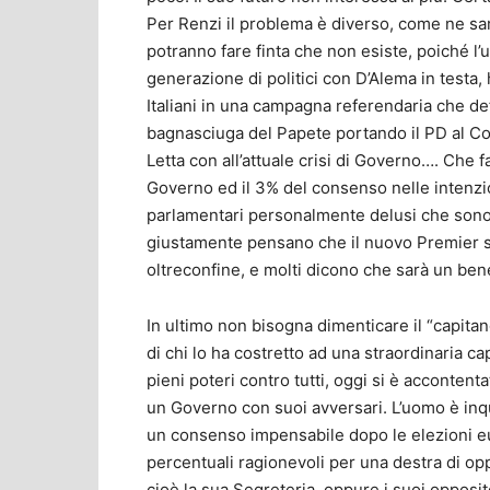
Per Renzi il problema è diverso, come ne sarà
potranno fare finta che non esiste, poiché 
generazione di politici con D’Alema in testa, 
Italiani in una campagna referendaria che defi
bagnasciuga del Papete portando il PD al Cont
Letta con all’attuale crisi di Governo…. Che
Governo ed il 3% del consenso nelle intenzion
parlamentari personalmente delusi che sono i
giustamente pensano che il nuovo Premier si 
oltreconfine, e molti dicono che sarà un bene
In ultimo non bisogna dimenticare il “capita
di chi lo ha costretto ad una straordinaria c
pieni poteri contro tutti, oggi si è accontent
un Governo con suoi avversari. L’uomo è inqu
un consenso impensabile dopo le elezioni eu
percentuali ragionevoli per una destra di oppo
cioè la sua Segreteria, oppure i suoi opposito