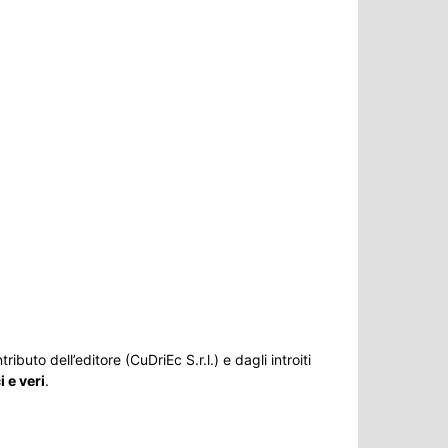
ributo dell’editore (CuDriEc S.r.l.) e dagli introiti
 e veri
.