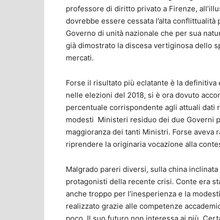
professore di diritto privato a Firenze, all’
dovrebbe essere cessata l’alta conflittualità
Governo di unità nazionale che per sua natura
già dimostrato la discesa vertiginosa dello sp
mercati.
Forse il risultato più eclatante è la definiti
nelle elezioni del 2018, si è ora dovuto acco
percentuale corrispondente agli attuali dati r
modesti Ministeri residuo dei due Governi pr
maggioranza dei tanti Ministri. Forse aveva r
riprendere la originaria vocazione alla conte
Malgrado pareri diversi, sulla china inclinata
protagonisti della recente crisi. Conte era s
anche troppo per l’inesperienza e la modestia
realizzato grazie alle competenze accademic
poco. Il suo futuro non interessa ai più. Ce