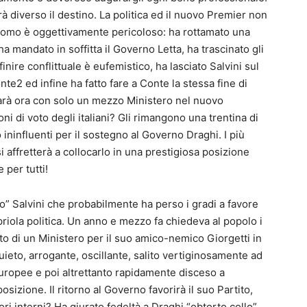
 diverso il destino. La politica ed il nuovo Premier non
l’uomo è oggettivamente pericoloso: ha rottamato una
ha mandato in soffitta il Governo Letta, ha trascinato gli
nire conflittuale è eufemistico, ha lasciato Salvini sul
e2 ed infine ha fatto fare a Conte la stessa fine di
 farà ora con solo un mezzo Ministero nel nuovo
i di voto degli italiani? Gli rimangono una trentina di
ninfluenti per il sostegno al Governo Draghi. I più
affretterà a collocarlo in una prestigiosa posizione
 per tutti!
no” Salvini che probabilmente ha perso i gradi a favore
apriola politica. Un anno e mezzo fa chiedeva al popolo i
ato di un Ministero per il suo amico-nemico Giorgetti in
ieto, arrogante, oscillante, salito vertiginosamente ad
ropee e poi altrettanto rapidamente disceso a
sizione. Il ritorno al Governo favorirà il suo Partito,
ri interni? Ha giurato fedeltà a Draghi “obtorto collo”,