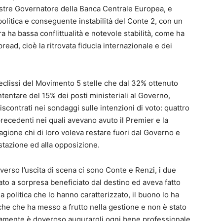
illustre Governatore della Banca Centrale Europea, e
 politica e conseguente instabilità del Conte 2, con un
 ha bassa conflittualità e notevole stabilità, come ha
read, cioè la ritrovata fiducia internazionale e dei
va eclissi del Movimento 5 stelle che dal 32% ottenuto
ntentare del 15% dei posti ministeriali al Governo,
iscontrati nei sondaggi sulle intenzioni di voto: quattro
ecedenti nei quali avevano avuto il Premier e la
agione chi di loro voleva restare fuori dal Governo e
stazione ed alla opposizione.
 verso l’uscita di scena ci sono Conte e Renzi, i due
tato a sorpresa beneficiato dal destino ed aveva fatto
 politica che lo hanno caratterizzato, il buono lo ha
he che ha messo a frutto nella gestione e non è stato
rtamente è doveroso augurargli ogni bene professionale.