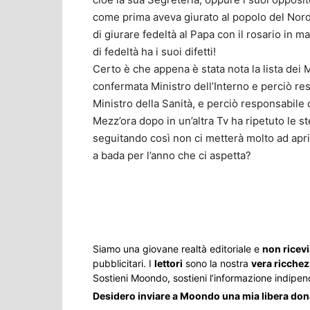
come prima aveva giurato al popolo del Nor
di giurare fedeltà al Papa con il rosario in
di fedeltà ha i suoi difetti!
Certo è che appena è stata nota la lista dei 
confermata Ministro dell’Interno e perciò r
Ministro della Sanità, e perciò responsabile
Mezz’ora dopo in un’altra Tv ha ripetuto le s
seguitando così non ci metterà molto ad apri
a bada per l’anno che ci aspetta?
Share
Siamo una giovane realtà editoriale e
non ricev
pubblicitari. I
lettori
sono la nostra
vera ricche
Sostieni Moondo, sostieni l’informazione indipen
Desidero inviare a Moondo una mia libera do