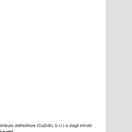
ributo dell’editore (CuDriEc S.r.l.) e dagli introiti
 e veri
.