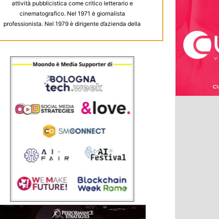
attività pubblicistica come critico letterario e
cinematografico. Nel 1971 è giornalista
professionista. Nel 1979 è dirigente d’azienda della
RAI. Nel 1983 è eletto deputato al Parlamento. Nel
1987 torna all’attività professionale in RAI ed è
nominato vice-presidente e amministratore
delegato di Sipra e successivamente direttore di
Raidue. Nel 1994 è direttore generale di Sacis e
l’anno successivo direttore di APC, direzione
acquisti, produzioni e coproduzioni della Rai. Nel
1997 si dimette dalla RAI e diventa direttore di
Canale5. Una breve esperienza dopo della quale
da vita ad una società di consulenza
“Comconsulting” con la quale nel 1999 collabora
con il fondo B&S Electra per l’acquisizione della
società Eagle Pictures spa di cui diventa
presidente. Nel 2001 è eletto vicepresidente di
ANICA e Presidente dell’Unidim (Unione
Distributori). Dal 2008 al 2014 è vicepresidente di
“Sitcom Televisione spa”. E’ stato Presidente di IAA.
Sezione italiana (International Advertising
Association), Presidente di Cartoons on the bay