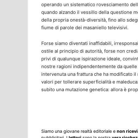
operando un sistematico rovesciamento della
quando alzando il vessillo della questione m
della propria onestà-diversità, fino allo sdeg
fiume di parole dei masaniello televisivi.
Forse siamo diventati inaffidabili, irresponsa
ostile al principio di autorità, forse non cr
privi di qualunque ispirazione ideale, convin
nostre ragioni indipendentemente da quelle de
intervenuta una frattura che ha modificato il 
valori per tollerare superficialità e maledu
subito una mutazione genetica: allora è pro
Share
Siamo una giovane realtà editoriale e
non ricev
pubblicitari. I
lettori
sono la nostra
vera ricche