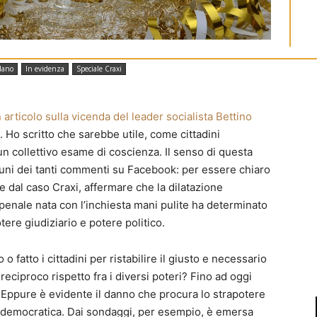
ca)
dano
In evidenza
Speciale Craxi
 articolo sulla vicenda del leader socialista Bettino
e. Ho scritto che sarebbe utile, come cittadini
n collettivo esame di coscienza. Il senso di questa
cuni dei tanti commenti su Facebook: per essere chiaro
e dal caso Craxi, affermare che la dilatazione
o penale nata con l’inchiesta mani pulite ha determinato
tere giudiziario e potere politico.
 fatto i cittadini per ristabilire il giusto e necessario
 reciproco rispetto fra i diversi poteri? Fino ad oggi
a. Eppure è evidente il danno che procura lo strapotere
ta democratica. Dai sondaggi, per esempio, è emersa