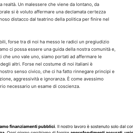
 realtà. Un malessere che viene da lontano, da
orale si è voluto affermare una declamata certezza
noso distacco dal teatrino della politica per finire nel
bili, forse tra di noi ha messo le radici un pregiudizio
ediamo ci possa essere una guida della nostra comunità e,
ti che uno vale uno, siamo portati ad affermare le
gli altri. Forse nel costume di noi italiani è
nostro senso civico, che ci ha fatto rinnegare principi e
cazione, aggressività e ignoranza. È come avessimo
prio necessario un esame di coscienza.
iamo finanziamenti pubblici
. Il nostro lavoro è sostenuto solo dal cont
zza
. Ogni giorno cerchiamo di fornire
approfondimenti accurati, unici