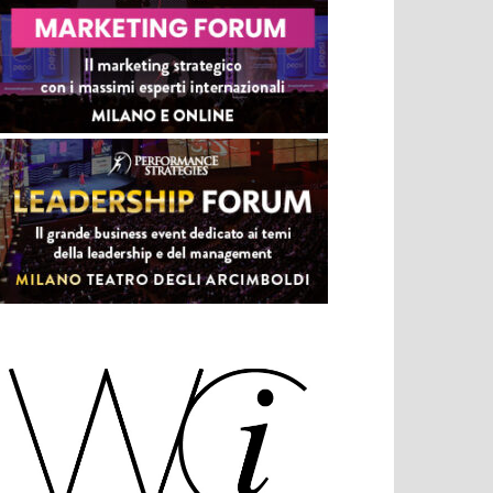
(Festival internazionale dei cartoni animati) e
Presidente degli Incontri Internazionali di Cinema di
Sorrento. Ha scritto e pubblicato “Le cose possibili”
(Sugarco 1982), “Le coccarde verdemare” (Marsilio
1987), “Nascita di Venere” (Liguori editore 1995).
Cambia vita e professione, diventa artigiano
dell’olio e nel 1999 acquista un vecchio frantoio a
Vetralla. Come mastro oleario si impegna
nell’attività associativa assumendo l’incarico prima
di vicepresidente e poi direttore dell’Associazione
Italiana Frantoiani Oleari (AIFO). Con sua moglie
Fabrizia ha pubblicato “Pane e olio. guida ai frantoi
artigiani” e “Fuga dalla città”.