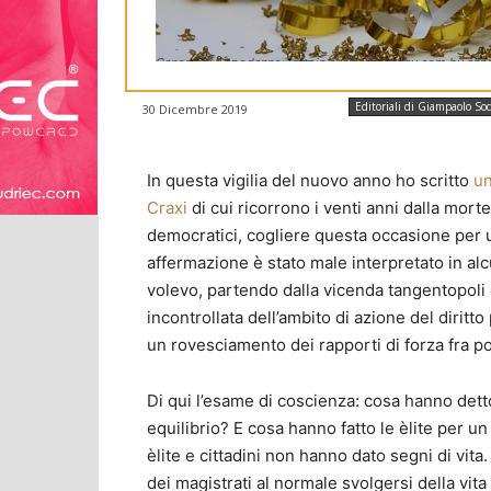
Cenone di Capodanno: idee in cucina (pixabay.com by ann
Editoriali di Giampaolo So
30 Dicembre 2019
In questa vigilia del nuovo anno ho scritto
un
Craxi
di cui ricorrono i venti anni dalla mort
democratici, cogliere questa occasione per u
affermazione è stato male interpretato in al
volevo, partendo dalla vicenda tangentopoli 
incontrollata dell’ambito di azione del diritt
un rovesciamento dei rapporti di forza fra po
Di qui l’esame di coscienza: cosa hanno detto o
equilibrio? E cosa hanno fatto le èlite per un
èlite e cittadini non hanno dato segni di vit
dei magistrati al normale svolgersi della vi