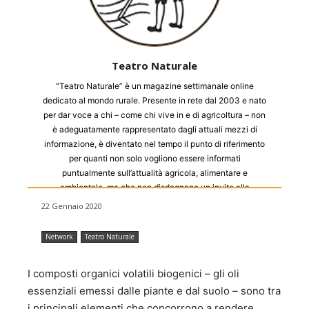
Teatro Naturale
“Teatro Naturale” è un magazine settimanale online
dedicato al mondo rurale. Presente in rete dal 2003 e nato
per dar voce a chi – come chi vive in e di agricoltura – non
è adeguatamente rappresentato dagli attuali mezzi di
informazione, è diventato nel tempo il punto di riferimento
per quanti non solo vogliono essere informati
puntualmente sull’attualità agricola, alimentare e
ambientale, ma che non disdegnano un invito alla
riflessione e alla rinascita di un pensiero rurale libero,
22 Gennaio 2020
scevro da appartenenze e ideologie. Di quanti credono
che il mondo rurale non solo debba tutelarsi e proteggersi,
Network
Teatro Naturale
ma anche evolversi e che la qualità dei prodotti possa
passare attraverso la qualità delle persone. Moondo grazie
I composti organici volatili biogenici – gli oli
alla collaborazione con Teatro Naturale ripropone alcuni
degli articoli più interessanti pubblicati settimanalmente.
essenziali emessi dalle piante e dal suolo – sono tra
i principali elementi che concorrono a rendere