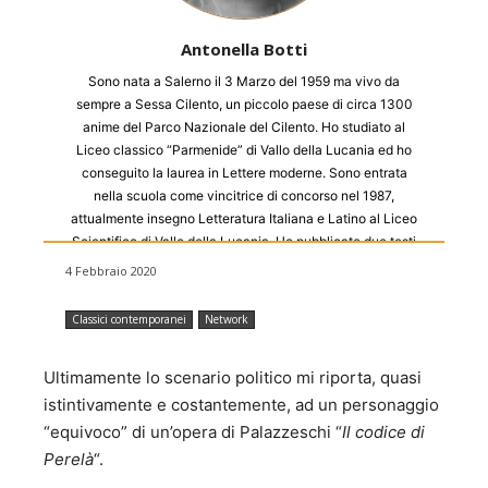
Antonella Botti
Sono nata a Salerno il 3 Marzo del 1959 ma vivo da
sempre a Sessa Cilento, un piccolo paese di circa 1300
anime del Parco Nazionale del Cilento. Ho studiato al
Liceo classico “Parmenide” di Vallo della Lucania ed ho
conseguito la laurea in Lettere moderne. Sono entrata
nella scuola come vincitrice di concorso nel 1987,
attualmente insegno Letteratura Italiana e Latino al Liceo
Scientifico di Vallo della Lucania. Ho pubblicato due testi
di storia locale: "La lapidazione di Santi Stefano" e
4 Febbraio 2020
"Viaggio del tempo nel sogno della memoria". Da qualche
mese gestisco un blog, una sorta di necessità interiore che
Classici contemporanei
Network
mi porta a reagire al pessimismo della ragione con
l’ottimismo della volontà. I tempi sono difficili: non sono
Ultimamente lo scenario politico mi riporta, quasi
possibili "fughe immobili".
istintivamente e costantemente, ad un personaggio
“equivoco” di un’opera di Palazzeschi “
Il codice di
Perelà
“.