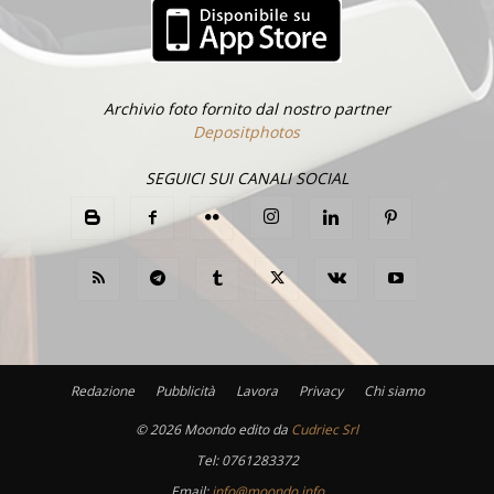
Archivio foto fornito dal nostro partner
Depositphotos
SEGUICI SUI CANALI SOCIAL
Redazione
Pubblicità
Lavora
Privacy
Chi siamo
©
2026 Moondo edito da
Cudriec Srl
Tel:
0761283372
Email:
info@moondo.info