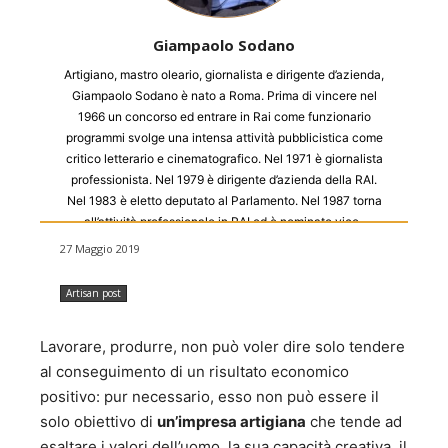
Giampaolo Sodano
Artigiano, mastro oleario, giornalista e dirigente d’azienda,
Giampaolo Sodano è nato a Roma. Prima di vincere nel
1966 un concorso ed entrare in Rai come funzionario
programmi svolge una intensa attività pubblicistica come
critico letterario e cinematografico. Nel 1971 è giornalista
professionista. Nel 1979 è dirigente d’azienda della RAI.
Nel 1983 è eletto deputato al Parlamento. Nel 1987 torna
all’attività professionale in RAI ed è nominato vice-
presidente e amministratore delegato di Sipra e
27 Maggio 2019
successivamente direttore di Raidue. Nel 1994 è direttore
generale di Sacis e l’anno successivo direttore di APC,
Artisan post
direzione acquisti, produzioni e coproduzioni della Rai. Nel
1997 si dimette dalla RAI e diventa direttore di Canale5.
Lavorare, produrre, non può voler dire solo tendere
Una breve esperienza dopo della quale da vita ad una
società di consulenza “Comconsulting” con la quale nel
al conseguimento di un risultato economico
1999 collabora con il fondo B&S Electra per l’acquisizione
positivo: pur necessario, esso non può essere il
della società Eagle Pictures spa di cui diventa presidente.
solo obiettivo di
un’impresa artigiana
che tende ad
Nel 2001 è eletto vicepresidente di ANICA e Presidente
esaltare i valori dell’uomo, la sua capacità creativa, il