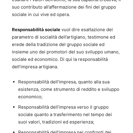
dell’Unidim (Unione Distributori). Dal 2008 al 2014 è
suo contributo all’affermazione dei fini del gruppo
vicepresidente di “Sitcom Televisione spa”. E’ stato
Presidente di IAA. Sezione italiana (International
sociale in cui vive ed opera.
Advertising Association), Presidente di Cartoons on the
bay (Festival internazionale dei cartoni animati) e
Responsabilità sociale
vuol dire esaltazione del
Presidente degli Incontri Internazionali di Cinema di
parametro di socialità dell’artigiano, testimone ed
Sorrento. Ha scritto e pubblicato “Le cose possibili”
erede della tradizione del gruppo sociale ed
(Sugarco 1982), “Le coccarde verdemare” (Marsilio 1987),
“Nascita di Venere” (Liguori editore 1995). Cambia vita e
insieme uno dei promotori del suo sviluppo umano,
professione, diventa artigiano dell’olio e nel 1999 acquista
sociale ed economico. Di qui la responsabilità
un vecchio frantoio a Vetralla. Come mastro oleario si
dell’impresa artigiana.
impegna nell’attività associativa assumendo l’incarico
prima di vicepresidente e poi direttore dell’Associazione
Responsabilità dell’impresa, quanto alla sua
Italiana Frantoiani Oleari (AIFO). Con sua moglie Fabrizia
ha pubblicato “Pane e olio. guida ai frantoi artigiani” e
esistenza, come strumento di reddito e sviluppo
“Fuga dalla città”.
economico;
Responsabilità dell’impresa verso il gruppo
sociale quanto a trasferimento nel tempo dei
suoi valori, tradizioni ed esperienza;
Responsabilità dell’impresa nei confronti dei