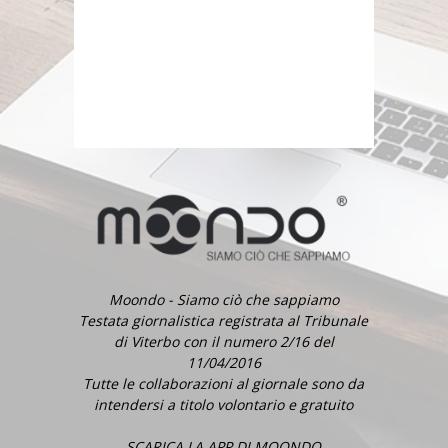
Moondo - Siamo ciò che sappiamo
Testata giornalistica registrata al Tribunale
di Viterbo con il numero 2/16 del
11/04/2016
Tutte le collaborazioni al giornale sono da
intendersi a titolo volontario e gratuito
SCARICA LA APP DI MOONDO