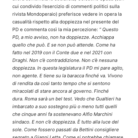
cui condivido l’esercizio di commenti politici sulla
rivista Mondoperaio) preferisce vedere in opera la
casualità rispetto alla doppiezza nel presente del
PD e commenta così la mia percezione:
“ Questo
PD, a mio avviso, non ha doppiezze. Acchiappa
quello che può. E se non può attende. Come ha
fatto nel 2019 con il Conte due e nel 2021 con
Draghi. Non c’è contraddizione. Non c’è nessuna
doppiezza. In questa legislatura il PD mi pare agito,
non agente. E tiene su la baracca finché va. Vivono
di rendita da così tanto tempo che si sentono
miracolati di stare ancora al governo. Finché
dura. Roma sarà un bel test. Vedo che Gualtieri ha
imbarcato a suo sostegno più o meno tutti quelli
che cinque anni fa sostenevano Alfio Marchini
sindaco. E non c’è doppiezza. È tutto alla luce del
sole. Come fossero passati da Bettini consigliere
segreto a Gianni Letta. Come si potrebbe chiamare