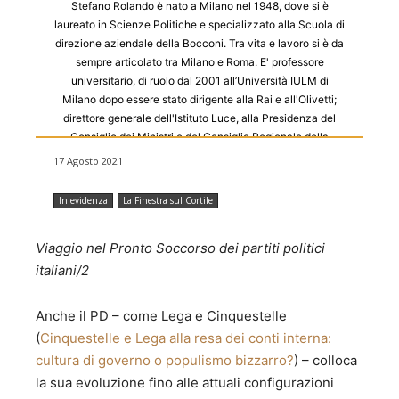
Stefano Rolando è nato a Milano nel 1948, dove si è
laureato in Scienze Politiche e specializzato alla Scuola di
direzione aziendale della Bocconi. Tra vita e lavoro si è da
sempre articolato tra Milano e Roma. E' professore
universitario, di ruolo dal 2001 all’Università IULM di
Milano dopo essere stato dirigente alla Rai e all'Olivetti;
direttore generale dell'Istituto Luce, alla Presidenza del
Consiglio dei Ministri e del Consiglio Regionale della
Lombardia. Insegna Comunicazione pubblica e politica e
17 Agosto 2021
Public Branding. Ha scritto molti libri sia su media e
comunicazione che di storia, politica e questioni
In evidenza
La Finestra sul Cortile
identitarie. Da giovanissimo è stato segretario dei giovani
repubblicani a Milano, poi ha partecipato al nuovo corso
Viaggio nel Pronto Soccorso dei partiti politici
socialista tra anni settanta e ottanta. Poi a lungo non
appartenente. Più di recente ha lavorato sul civismo
italiani/2
progressista (Milano e Lombardia) e su un progetto politico
post-azionista in relazione al quale è parte della direzione
Anche il PD – come Lega e Cinquestelle
nazionale di Più Europa.
(
Cinquestelle e Lega alla resa dei conti interna:
cultura di governo o populismo bizzarro?
) – colloca
la sua evoluzione fino alle attuali configurazioni