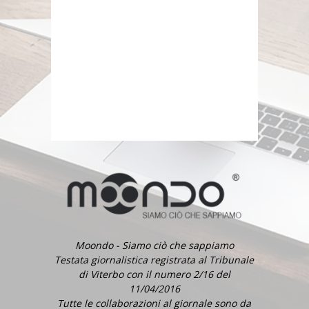
Moondo - Siamo ciò che sappiamo
Testata giornalistica registrata al Tribunale
di Viterbo con il numero 2/16 del
11/04/2016
Tutte le collaborazioni al giornale sono da