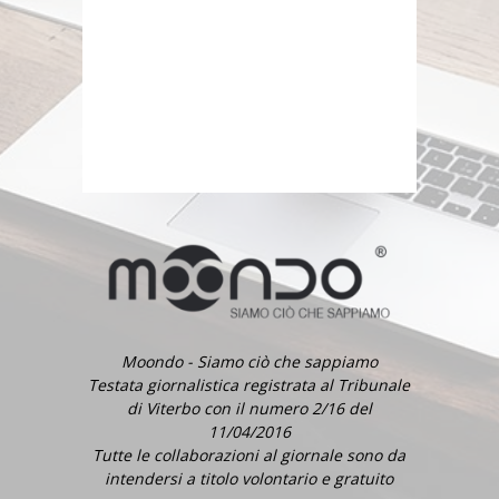
Moondo - Siamo ciò che sappiamo
Testata giornalistica registrata al Tribunale
di Viterbo con il numero 2/16 del
11/04/2016
Tutte le collaborazioni al giornale sono da
intendersi a titolo volontario e gratuito