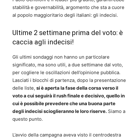
società di consulenza “Comconsulting” con la quale nel
stabilità e governabilità, argomento che sta a cuore
1999 collabora con il fondo B&S Electra per l’acquisizione
al popolo maggioritario degli italiani: gli indecisi.
della società Eagle Pictures spa di cui diventa presidente.
Nel 2001 è eletto vicepresidente di ANICA e Presidente
Ultime 2 settimane prima del voto: è
dell’Unidim (Unione Distributori). Dal 2008 al 2014 è
vicepresidente di “Sitcom Televisione spa”. E’ stato
caccia agli indecisi!
Presidente di IAA. Sezione italiana (International
Advertising Association), Presidente di Cartoons on the
Gli ultimi sondaggi non hanno un particolare
bay (Festival internazionale dei cartoni animati) e
significato, ma sono utili, a due settimane dal voto,
Presidente degli Incontri Internazionali di Cinema di
Sorrento. Ha scritto e pubblicato “Le cose possibili”
per cogliere le oscillazioni dell’opinione pubblica.
(Sugarco 1982), “Le coccarde verdemare” (Marsilio 1987),
Lasciati i blocchi di partenza, dopo la presentazione
“Nascita di Venere” (Liguori editore 1995). Cambia vita e
delle liste,
si è aperta la fase della corsa verso il
professione, diventa artigiano dell’olio e nel 1999 acquista
voto a cui seguirà il rush finale e decisivo, quello in
un vecchio frantoio a Vetralla. Come mastro oleario si
cui è possibile prevedere che una buona parte
impegna nell’attività associativa assumendo l’incarico
prima di vicepresidente e poi direttore dell’Associazione
degli indecisi scioglieranno le loro riserve.
Siamo a
Italiana Frantoiani Oleari (AIFO). Con sua moglie Fabrizia
questo punto.
ha pubblicato “Pane e olio. guida ai frantoi artigiani” e
“Fuga dalla città”.
L’avvio della campagna aveva visto il centrodestra