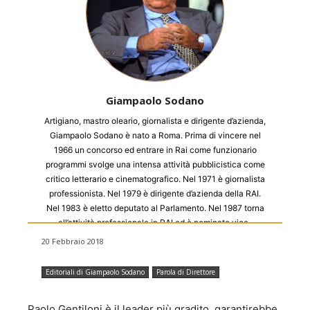
Giampaolo Sodano
Artigiano, mastro oleario, giornalista e dirigente d’azienda,
Giampaolo Sodano è nato a Roma. Prima di vincere nel
1966 un concorso ed entrare in Rai come funzionario
programmi svolge una intensa attività pubblicistica come
critico letterario e cinematografico. Nel 1971 è giornalista
professionista. Nel 1979 è dirigente d’azienda della RAI.
Nel 1983 è eletto deputato al Parlamento. Nel 1987 torna
all’attività professionale in RAI ed è nominato vice-
presidente e amministratore delegato di Sipra e
20 Febbraio 2018
successivamente direttore di Raidue. Nel 1994 è direttore
generale di Sacis e l’anno successivo direttore di APC,
Editoriali di Giampaolo Sodano
Parola di Direttore
direzione acquisti, produzioni e coproduzioni della Rai. Nel
1997 si dimette dalla RAI e diventa direttore di Canale5.
Paolo Gentiloni è il leader più gradito, garantirebbe
Una breve esperienza dopo della quale da vita ad una