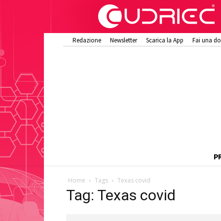
Redazione
Newsletter
Scarica la App
Fai una d
P
Home
Tags
Texas covid
Tag: Texas covid