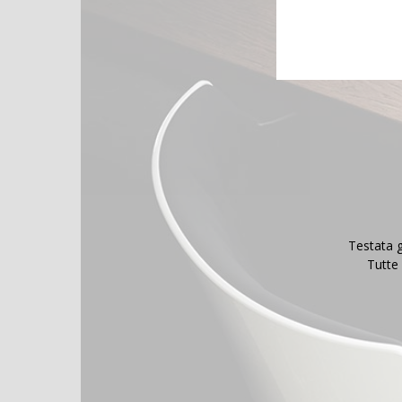
Testata g
Tutte 