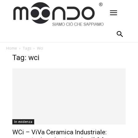
Home
Tags
Wci
Tag: wci
In evidenza
WCi – ViVa Ceramica Industriale: