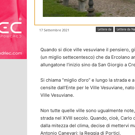
Villa Signorini
Lettera da
Lettera da Na
17 Settembre 2021
Quando si dice ville vesuviane il pensiero, g
(un miglio settecentesco) che da Ercolano a
allungatone l’inizio sino da San Giorgio a Cr
Si chiama “miglio d’oro” e lungo la strada e a
censite dall’Ente per le Ville Vesuviane, nat
Ville Vesuviane.
Non tutte quelle ville sono ugualmente note,
strada nel XVIII secolo. Quando, cioè, Carlo 
dalla mitezza del clima, decise di mettervi 
Antonio Canevari: la Reggia di Portici.