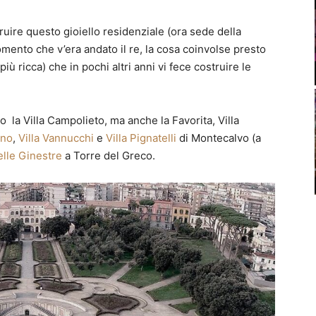
uire questo gioiello residenziale (ora sede della
momento che v’era andato il re, la cosa coinvolse presto
iù ricca) che in pochi altri anni vi fece costruire le
 la Villa Campolieto, ma anche la Favorita, Villa
uno
,
Villa Vannucchi
e
Villa Pignatelli
di Montecalvo (a
delle Ginestre
a Torre del Greco.