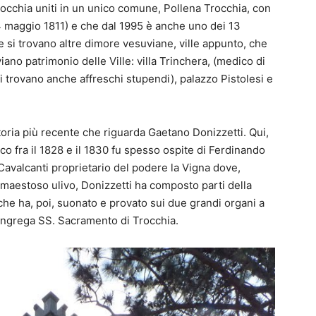
rocchia uniti in un unico comune, Pollena Trocchia, con
4 maggio 1811) e che dal 1995 è anche uno dei 13
e si trovano altre dimore vesuviane, ville appunto, che
ano patrimonio delle Ville: villa Trinchera, (medico di
 si trovano anche affreschi stupendi), palazzo Pistolesi e
toria più recente che riguarda Gaetano Donizzetti. Qui,
co fra il 1828 e il 1830 fu spesso ospite di Ferdinando
valcanti proprietario del podere la Vigna dove,
 maestoso ulivo, Donizzetti ha composto parti della
he ha, poi, suonato e provato sui due grandi organi a
ongrega SS. Sacramento di Trocchia.