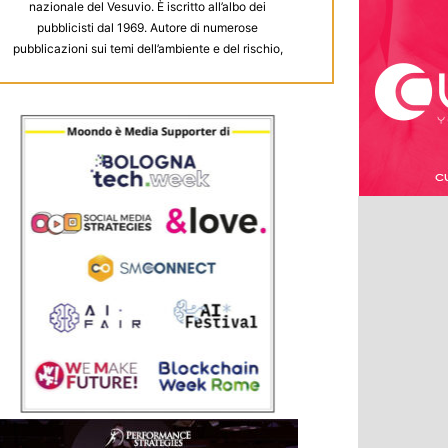
nazionale del Vesuvio. È iscritto all’albo dei
pubblicisti dal 1969. Autore di numerose
pubblicazioni sui temi dell’ambiente e del rischio,
dirige la rivista “Ambiente Rischio Comunicazione”;
è nel comitato direttivo della rivista “.eco”;
collabora alla edizione napoletana de “la
Repubblica”. Ha pubblicato libri con Angeli, Cuen,
Guida, Esi, Giappichelli, L’Harmattan, Carocci.
Ultimi Fragile (Carocci 2015), Napul’è (Intra Moenia
2017), A Ambiente e A Acqua (Doppiavoce 2020).