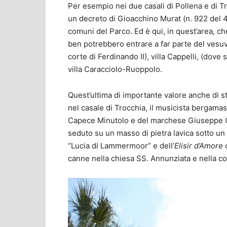
Per esempio nei due casali di Pollena e di T
un decreto di Gioacchino Murat (n. 922 del 
comuni del Parco. Ed è qui, in quest’area, ch
ben potrebbero entrare a far parte del vesuvi
corte di Ferdinando II), villa Cappelli, (dove
villa Caracciolo-Ruoppolo.
Quest’ultima di importante valore anche di s
nel casale di Trocchia, il musicista bergamas
Capece Minutolo e del marchese Giuseppe Ca
seduto su un masso di pietra lavica sotto un
“Lucia di Lammermoor” e dell’
Elisir d’Amore
c
canne nella chiesa SS. Annunziata e nella c