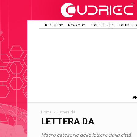
Redazione
Newsletter
Scarica la App
Fai una d
P
Home
Lettera da
LETTERA DA
Macro categorie delle lettere dalla città