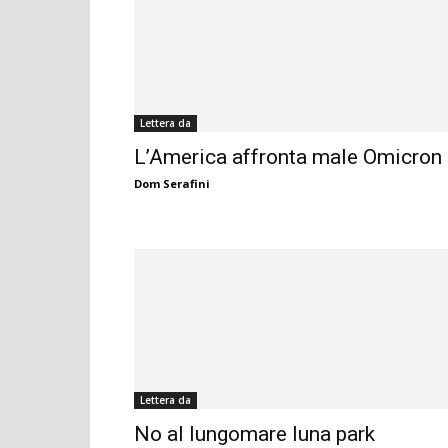
Lettera da
L’America affronta male Omicron
Dom Serafini
Lettera da
No al lungomare luna park