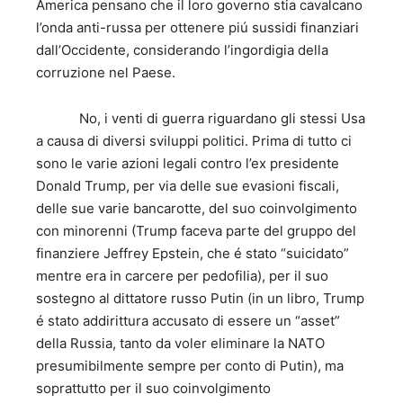
America pensano che il loro governo stia cavalcano
pubblicato numerosi volumi principalmente sui temi dei
media e delle comunicazioni, tra cui “La Televisione via
l’onda anti-russa per ottenere piú sussidi finanziari
Internet” nel 1999. Dal 2002 al 2005, è stato consulente
dall’Occidente, considerando l’ingordigia della
del Ministro delle Comunicazioni italiano nel settore
corruzione nel Paese.
audiovisivo e televisivo internazionale.
No, i venti di guerra riguardano gli stessi Usa
a causa di diversi sviluppi politici. Prima di tutto ci
sono le varie azioni legali contro l’ex presidente
Donald Trump, per via delle sue evasioni fiscali,
delle sue varie bancarotte, del suo coinvolgimento
con minorenni (Trump faceva parte del gruppo del
finanziere Jeffrey Epstein, che é stato “suicidato”
mentre era in carcere per pedofilia), per il suo
sostegno al dittatore russo Putin (in un libro, Trump
é stato addirittura accusato di essere un “asset”
della Russia, tanto da voler eliminare la NATO
presumibilmente sempre per conto di Putin), ma
soprattutto per il suo coinvolgimento