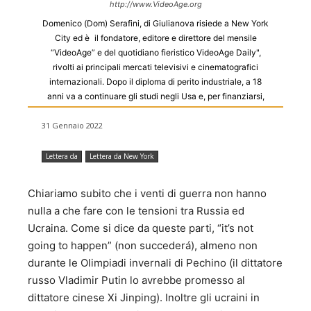
http://www.VideoAge.org
Domenico (Dom) Serafini, di Giulianova risiede a New York
City ed è il fondatore, editore e direttore del mensile
“VideoAge” e del quotidiano fieristico VideoAge Daily",
rivolti ai principali mercati televisivi e cinematografici
internazionali. Dopo il diploma di perito industriale, a 18
anni va a continuare gli studi negli Usa e, per finanziarsi,
dal 1968 al ’78 ha lavorato come freelance per una decina
di riviste in Italia e negli Usa; ottenuta la licenza Fcc di
31 Gennaio 2022
operatore radio, lavora come dj per tre stazioni radio e
produce programmi televisivi nel Long Island, NY. Nel 1979
Lettera da
Lettera da New York
viene nominato direttore della rivista “Television/Radio
Age International” di New York City e nell’81 fonda il
Chiariamo subito che i venti di guerra non hanno
mensile “VideoAge”. Negli anni successivi crea altre riviste
nulla a che fare con le tensioni tra Russia ed
in Spagna, Francia e Italia. Dal ’94 e per 10 anni scrive di
Ucraina. Come si dice da queste parti, “it’s not
televisione su “Il Sole 24 Ore”, poi su “Il Corriere Adriatico”
e riviste di settore come “Pubblicità Italia”, “Cinema
going to happen” (non succederá), almeno non
&Video” e “Millecanali”. Attualmente collabora con “Il
durante le Olimpiadi invernali di Pechino (il dittatore
Messaggero” di Roma, con “L’Italo-Americano” di Los
russo Vladimir Putin lo avrebbe promesso al
Angeles”, “Il Cittadino Canadese” di Montreal ed é
dittatore cinese Xi Jinping). Inoltre gli ucraini in
opinionista del quotidiano “AmericaOggi” di New York. Ha