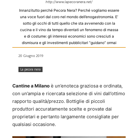
http://www.lapecoranera.net/
Innanzitutto perché Pecora Nera? Perché vogliamo essere
una voce fuori dal coro nel mondo dell’enogastronomia. E’
sotto gli occhi di tutti quello che sta avvenendo con la
cucina e il vino da tempo diventati un fenomeno di massa
e di costume: gli interessi economici sono cresciuti a
dismisura e gli investimenti pubblicitari “guidano” ormai
gran parte dei contenuti dell’editoria di settore. Il nostro
punto di forza è il non avere conflitti di interesse con i
20 Giugno 2019
soggetti valutati in modo critico nelle nostre guide, così da
poter scrivere nell’interesse unico del lettore. Per scriverci:
La pecora nera
info@lapecoranera.net
Cantine a Milano
è un’enoteca graziosa e ordinata,
con un’ampia e ricercata selezione di vini dall’ottimo
rapporto qualità/prezzo. Bottiglie di piccoli
produttori accuratamente scelte e provate dai
proprietari e pertanto largamente consigliate per
qualsiasi occasione.