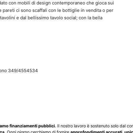
redato con mobili di design contemporaneo che gioca sui
e pareti ci sono scaffali con le bottiglie in vendita o per
avolini e dal bellissimo tavolo social; con la bella
lefono 349/4554534
iamo finanziamenti pubblici
. Il nostro lavoro è sostenuto solo dal cont
zza
. Ogni giorno cerchiamo di fornire
approfondimenti accurati, unici