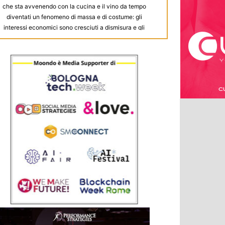
che sta avvenendo con la cucina e il vino da tempo
diventati un fenomeno di massa e di costume: gli
interessi economici sono cresciuti a dismisura e gli
investimenti pubblicitari “guidano” ormai gran parte
dei contenuti dell’editoria di settore. Il nostro punto
di forza è il non avere conflitti di interesse con i
soggetti valutati in modo critico nelle nostre guide,
così da poter scrivere nell’interesse unico del
lettore. Per scriverci: info@lapecoranera.net