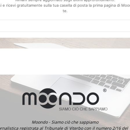
essi e ricevi gratuitamente sulla tua casella di posta la prima pagina di M
te.
Moondo - Siamo ciò che sappiamo
ornalistica registrata al Tribunale di Viterbo con il numero 2/16 del