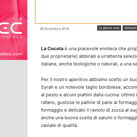
La pecora nera
Network
28 Dicembre 2019
La Cocota
è una piacevole enoteca che propon
due proprietarie) abbinati a un’attenta selez
italiane, anche biologiche o naturali, a una
Per il nostro aperitivo abbiamo scelto un bu
Syrah e un notevole taglio bordolese, accom
al pesto e alcuni piattini dalla cucina: ottimo 
rafano, gustose le palline di pane al formaggio
formaggio e delicato il raviolo di zucca al s
anche una buona scelta di salumi o formaggi 
caviale di qualità.