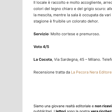
Il locale è raccolto e molto accogliente, ar
colori del legno chiaro e del grigio scuro: all
la mescita, mentre la sala è occupata da vari t
stagione è fruibile un colorato dehor.
Servizio
: Molto cortese e premuroso.
Voto 4/5
La Cocota
, Via Sardegna, 45 – Milano. Te
Recensione tratta da
La Pecora Nera Editore
Share
Siamo una giovane realtà editoriale e
non ricev
pubblicitari. I
lettori
sono la nostra
vera ricche