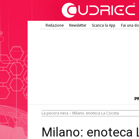
Redazione
Newsletter
Scarica la App
Fai una d
P
La pecora nera
Milano: enoteca La Cocota
Milano: enoteca 