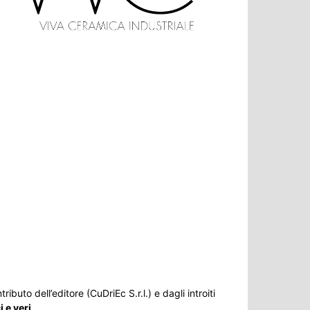
ributo dell’editore (CuDriEc S.r.l.) e dagli introiti
 e veri
.