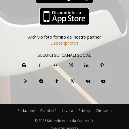
Archivio foto fornito dal nostro partner
Depositphotos
SEGUICI SUI CANALI SOCIAL
Redazione
Pubblicità
Lavora
Privacy
Chi siamo
©
2026 Moondo edito da
Cudriec Srl
Tel:
0761283372