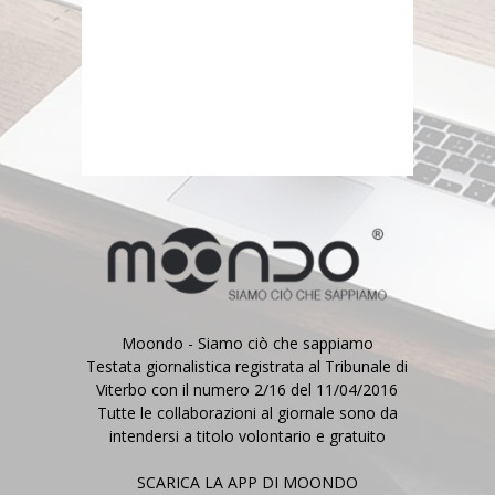
Moondo - Siamo ciò che sappiamo
Testata giornalistica registrata al Tribunale di
Viterbo con il numero 2/16 del 11/04/2016
Tutte le collaborazioni al giornale sono da
intendersi a titolo volontario e gratuito
SCARICA LA APP DI MOONDO