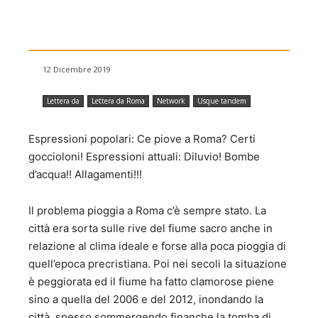
12 Dicembre 2019
Lettera da
Lettera da Roma
Network
Usque tandem
Espressioni popolari: Ce piove a Roma? Certi
goccioloni! Espressioni attuali: Diluvio! Bombe
d’acqua!! Allagamenti!!!
Il problema pioggia a Roma c’è sempre stato. La
città era sorta sulle rive del fiume sacro anche in
relazione al clima ideale e forse alla poca pioggia di
quell’epoca precristiana. Poi nei secoli la situazione
è peggiorata ed il fiume ha fatto clamorose piene
sino a quella del 2006 e del 2012, inondando la
città, spesso sommergendo finanche la tomba di