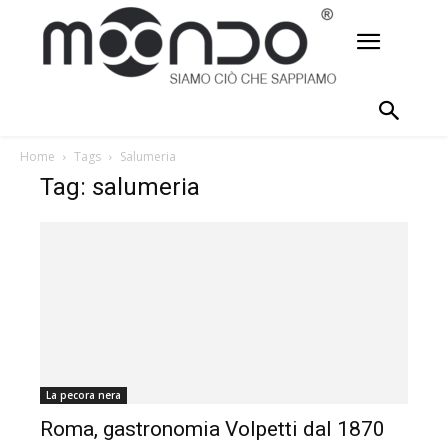
Home
Tags
Salumeria
Tag: salumeria
La pecora nera
Roma, gastronomia Volpetti dal 1870