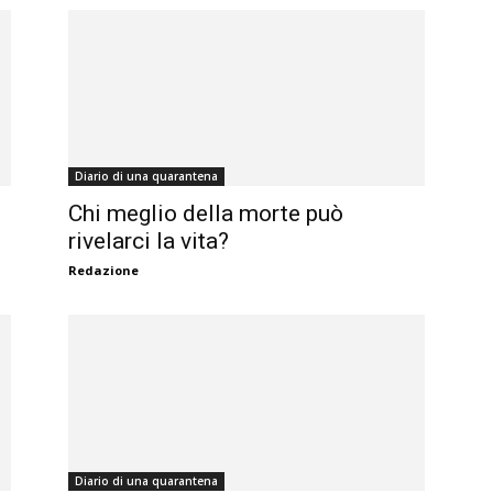
Diario di una quarantena
Chi meglio della morte può
rivelarci la vita?
Redazione
Diario di una quarantena