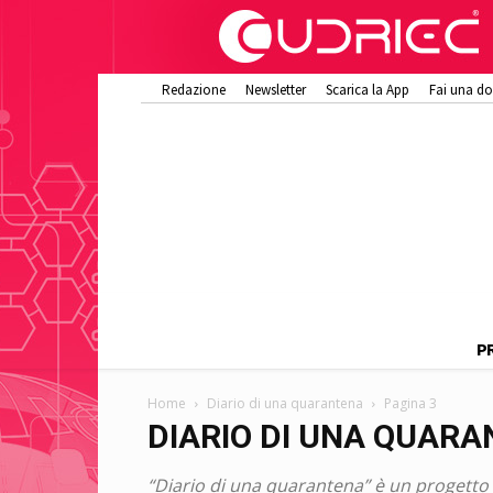
Redazione
Newsletter
Scarica la App
Fai una d
P
Home
Diario di una quarantena
Pagina 3
DIARIO DI UNA QUAR
“Diario di una quarantena” è un progetto d