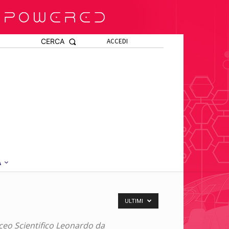
CERCA
ACCEDI
A
ULTIMI
iceo Scientifico Leonardo da