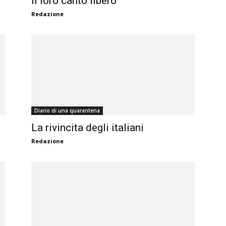
Il loro canto libero
Redazione
Diario di una quarantena
La rivincita degli italiani
Redazione