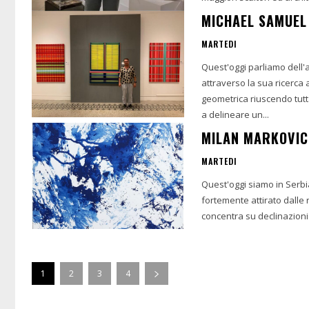
MICHAEL SAMUEL
MARTEDI
Quest'oggi parliamo dell'
attraverso la sua ricerca a
geometrica riuscendo tutt
a delineare un...
MILAN MARKOVIC:
MARTEDI
Quest'oggi siamo in Serbia
fortemente attirato dalle 
concentra su declinazioni in
1
2
3
4