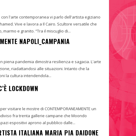
on l'arte contemporanea vi parlo dell'artista egiziano
ed. Vive e lavora a Il Cairo. Scultore versatile che
predilige plasmare bronzo, marmo e granito. “Tra il miscuglio di...
MENTE NAPOLI_CAMPANIA
ia in piena pandemia dimostra resilienza e sagacia. L'arte
one, riadattandosi alle situazioni. Intanto che la
oni la cultura intendendola...
 C’È LOCKDOWN
ile per visitare le mostre di CONTEMPORANEAMENTE un
ndiviso fra trenta gallerie campane che Moondo
ide e sostiene. Gli spazi espositivi aprono al pubblico dalle...
TISTA ITALIANA MARIA PIA DAIDONE