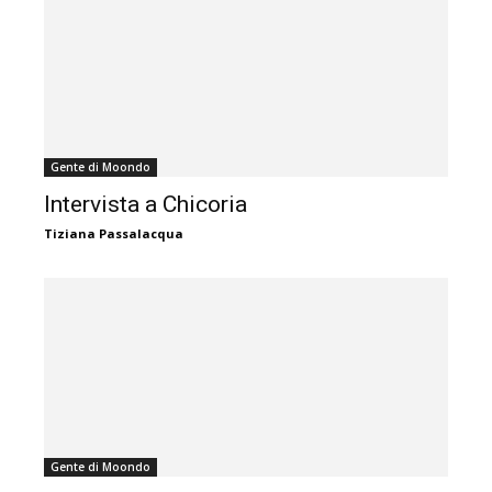
Gente di Moondo
Intervista a Chicoria
Tiziana Passalacqua
Gente di Moondo