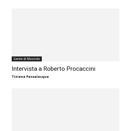
Gente di Moondo
Intervista a Roberto Procaccini
Tiziana Passalacqua