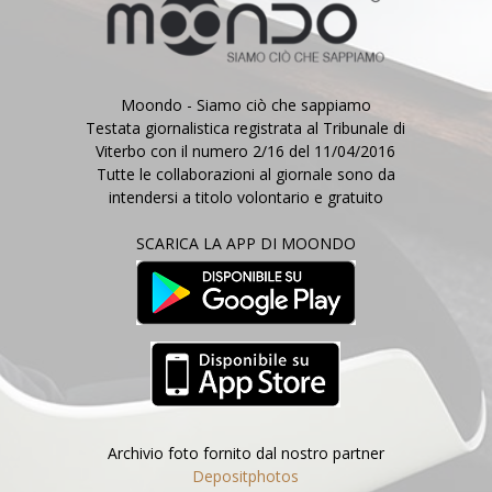
Moondo - Siamo ciò che sappiamo
Testata giornalistica registrata al Tribunale di
Viterbo con il numero 2/16 del 11/04/2016
Tutte le collaborazioni al giornale sono da
intendersi a titolo volontario e gratuito
SCARICA LA APP DI MOONDO
Archivio foto fornito dal nostro partner
Depositphotos