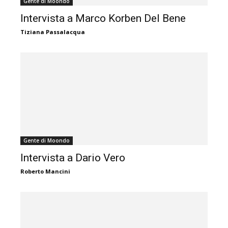
Gente di Moondo
Intervista a Marco Korben Del Bene
Tiziana Passalacqua
Gente di Moondo
Intervista a Dario Vero
Roberto Mancini