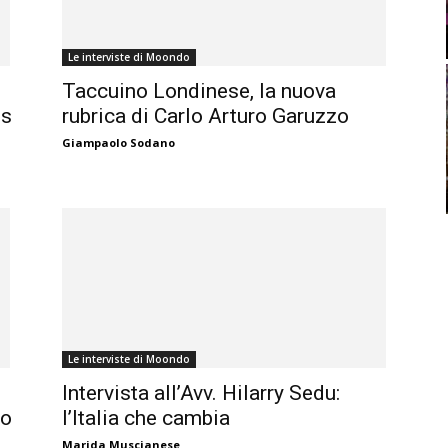
Le interviste di Moondo
Taccuino Londinese, la nuova
us
rubrica di Carlo Arturo Garuzzo
Giampaolo Sodano
Le interviste di Moondo
Intervista all’Avv. Hilarry Sedu:
 o
l’Italia che cambia
Marida Muscianese