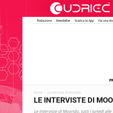
Redazione
Newsletter
Scarica la App
Fai una d
P
Home
Le interviste di Moondo
LE INTERVISTE DI MO
Le interviste di Moondo, tutti i lunedì all