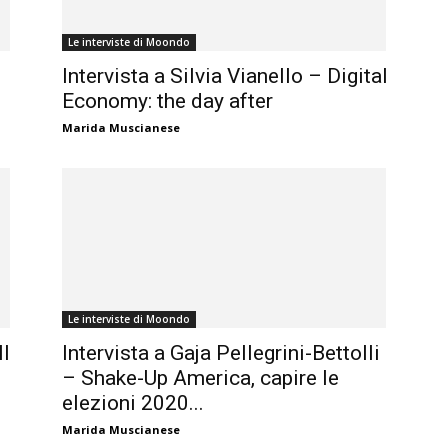
Le interviste di Moondo
Intervista a Silvia Vianello – Digital
Economy: the day after
Marida Muscianese
Le interviste di Moondo
Il
Intervista a Gaja Pellegrini-Bettolli
– Shake-Up America, capire le
elezioni 2020...
Marida Muscianese